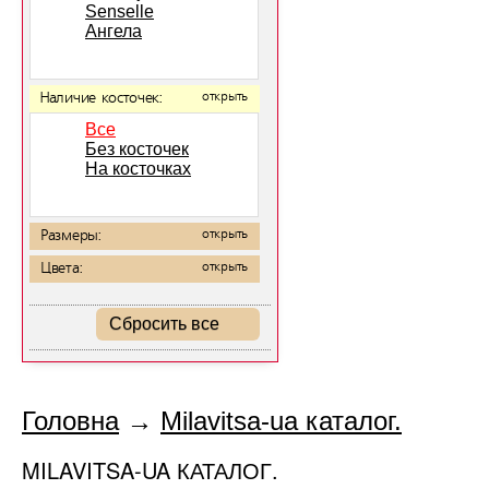
Senselle
Ангела
Наличие косточек:
открыть
Все
Без косточек
На косточках
Размеры:
открыть
Цвета:
открыть
Сбросить все
Головна
→
Milavitsa-ua каталог.
MILAVITSA-UA КАТАЛОГ.