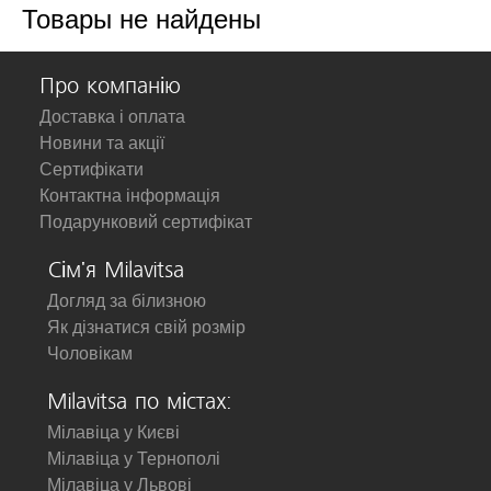
Товары не найдены
Про компанію
Доставка і оплата
Новини та акції
Сертифікати
Контактна інформація
Подарунковий сертифікат
Сім'я Milavitsa
Догляд за білизною
Як дізнатися свій розмір
Чоловікам
Milavitsa по містах:
Мілавіца у Києві
Мілавіца у Тернополі
Мілавіца у Львові