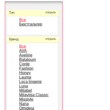
Тип:
открыть
Все
Бюстгальтер
Бренд:
открыть
Все
AVA
Aveline
Balaloum
Conte
Fashion
Honey
Lauma
Loca lingerie
Luna
Milabel
Milavitsa Classic
Misstyle
Nana
Orhideja