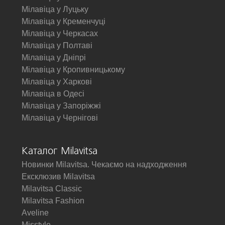
Мілавіца у Луцьку
Мілавіца у Кременчуці
Мілавіца у Черкасах
Мілавіца у Полтаві
Мілавіца у Дніпрі
Мілавіца у Кропивницькому
Мілавіца у Харкові
Мілавіца в Одесі
Мілавіца у Запоріжжі
Мілавіца у Чернігові
Каталог Milavitsa
Новинки Milavitsa. Чекаємо на надходження
Ексклюзив Milavitsa
Milavitsa Classic
Milavitsa Fashion
Aveline
Misstyle