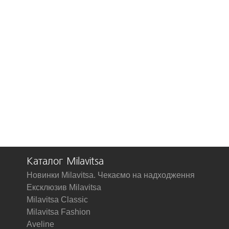
Каталог Milavitsa
Новинки Milavitsa. Чекаємо на надходження
Ексклюзив Milavitsa
Milavitsa Classic
Milavitsa Fashion
Aveline