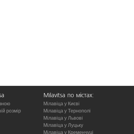
sa
Milavitsa по містах:
изною
Мілавіца у Києві
вій розмір
Мілавіца у Тернополі
Мілавіца у Львові
Мілавіца у Луцьку
Мілавіца у Кременчуці