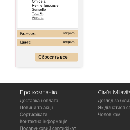
Orhideja
Re-life Тигровые
Senselle
TotalFit
Ангела
Размеры:
открыть
Цвета:
открыть
Сбросить все
Про компанію
Сім'я Milavit
Доставка і оплата
Догляд за біл
Новини та акції
Як дізнатися с
Сертифікати
Чоловікам
Контактна інформація
Подарунковий сертифікат