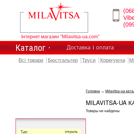
(06
Vib
(09
Інтернет магазин "Milavitsa-ua.com"
Каталог
Доставка і оплата
Всі товари
Бюстгальтер
Труси
Корегуюча
М
Головна
→
Milavitsa-ua ката
MILAVITSA-UA К
Товары не найдены
Тип:
открыть