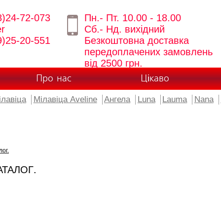
8)24-72-073
Пн.- Пт. 10.00 - 18.00
er
Сб.- Нд. вихідний
9)25-20-551
Безкоштовна доставка
передоплачених замовлень
від 2500 грн.
Про нас
Цікаво
ілавіца
Мілавіца Aveline
Ангела
Luna
Lauma
Nana
лог.
АТАЛОГ.