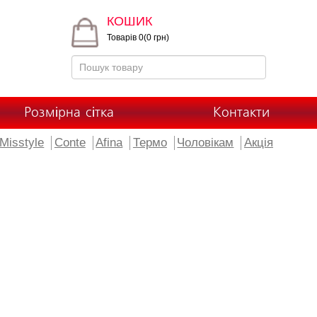
КОШИК
Товарів 0(0 грн)
Розмірна сітка
Контакти
Misstyle
Conte
Afina
Термо
Чоловікам
Акція