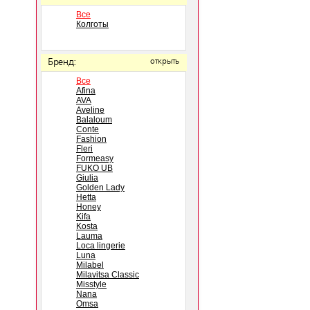
Все
Колготы
Бренд:
открыть
Все
Afina
AVA
Aveline
Balaloum
Conte
Fashion
Fleri
Formeasy
FUKO UB
Giulia
Golden Lady
Hetta
Honey
Kifa
Kosta
Lauma
Loca lingerie
Luna
Milabel
Milavitsa Classic
Misstyle
Nana
Omsa