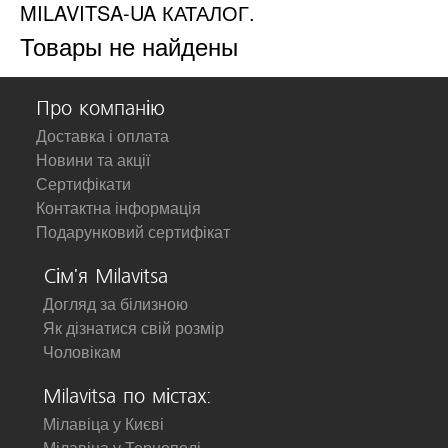
MILAVITSA-UA КАТАЛОГ.
Товары не найдены
Про компанію
Доставка і оплата
Новини та акції
Сертифікати
Контактна інформація
Подарунковий сертифікат
Сім'я Milavitsa
Догляд за білизною
Як дізнатися свій розмір
Чоловікам
Milavitsa по містах:
Мілавіца у Києві