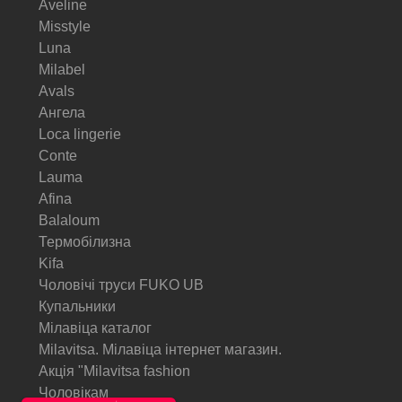
Aveline
Misstyle
Luna
Milabel
Avals
Ангела
Loca lingerie
Conte
Lauma
Afina
Balaloum
Термобілизна
Kifa
Чоловічі труси FUKO UB
Купальники
Мілавіца каталог
Milavitsa. Мілавіца інтернет магазин.
Акція "Milavitsa fashion
Чоловікам