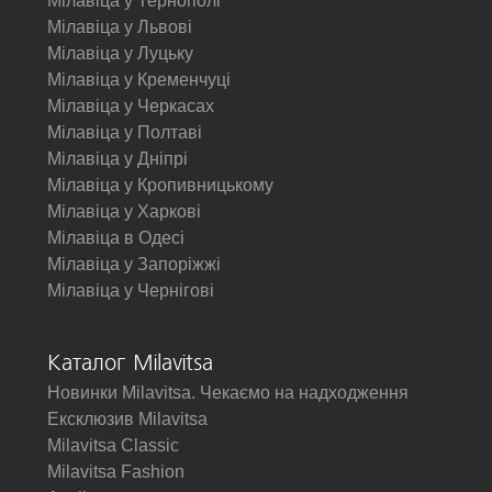
Мілавіца у Тернополі
Мілавіца у Львові
Мілавіца у Луцьку
Мілавіца у Кременчуці
Мілавіца у Черкасах
Мілавіца у Полтаві
Мілавіца у Дніпрі
Мілавіца у Кропивницькому
Мілавіца у Харкові
Мілавіца в Одесі
Мілавіца у Запоріжжі
Мілавіца у Чернігові
Каталог Milavitsa
Новинки Milavitsa. Чекаємо на надходження
Ексклюзив Milavitsa
Milavitsa Classic
Milavitsa Fashion