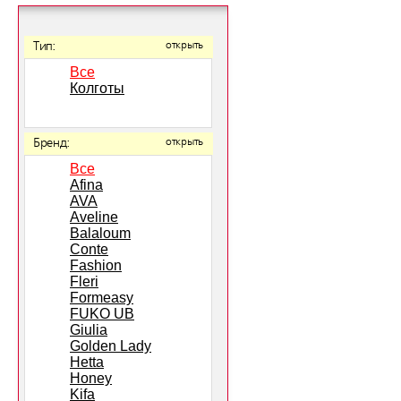
Тип:
открыть
Все
Колготы
Бренд:
открыть
Все
Afina
AVA
Aveline
Balaloum
Conte
Fashion
Fleri
Formeasy
FUKO UB
Giulia
Golden Lady
Hetta
Honey
Kifa