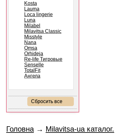
Kosta
Lauma
Loca lingerie
Luna
Milabel
Milavitsa Classic
Misstyle
Nana
Omsa
Orhideja
Re-life Тигровые
Senselle
TotalFit
Ангела
Сбросить все
Головна
→
Milavitsa-ua каталог.