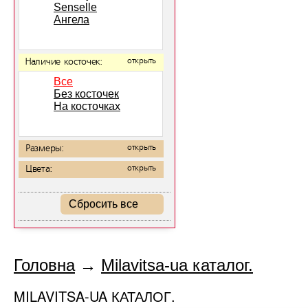
Senselle
Ангела
Наличие косточек:
открыть
Все
Без косточек
На косточках
Размеры:
открыть
Цвета:
открыть
Сбросить все
Головна
→
Milavitsa-ua каталог.
MILAVITSA-UA КАТАЛОГ.