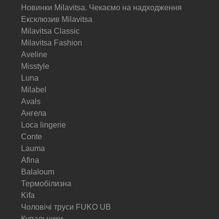
Новинки Milavitsa. Чекаємо на надходження
Ексклюзив Milavitsa
Milavitsa Classic
Milavitsa Fashion
Aveline
Misstyle
Luna
Milabel
Avals
Ангела
Loca lingerie
Conte
Lauma
Afina
Balaloum
Термобілизна
Kifa
Чоловічі труси FUKO UB
Купальники