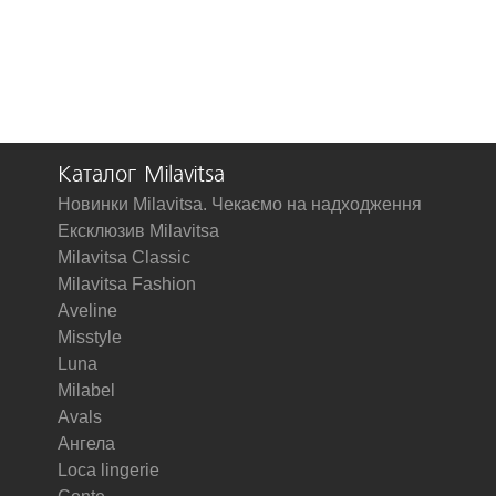
Каталог Milavitsa
Новинки Milavitsa. Чекаємо на надходження
Ексклюзив Milavitsa
Milavitsa Classic
Milavitsa Fashion
Aveline
Misstyle
Luna
Milabel
Avals
Ангела
Loca lingerie