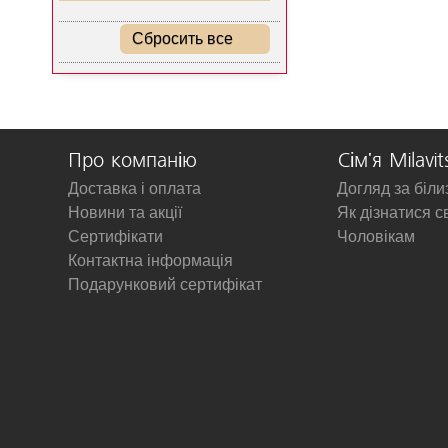
Сбросить все
Про компанію
Сім'я Milavit
Доставка і оплата
Догляд за біл
Новини та акції
Як дізнатися с
Сертифікати
Чоловікам
Контактна інформація
Подарунковий сертифікат