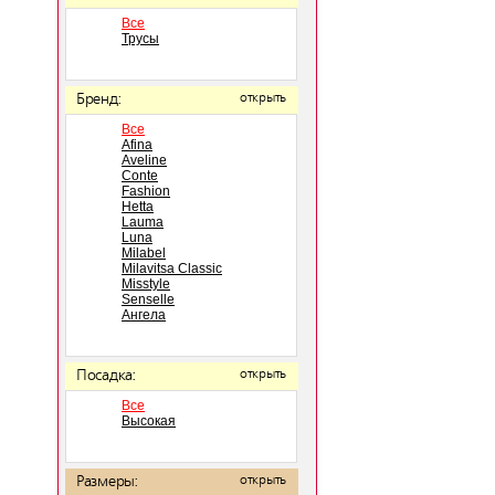
Все
Трусы
Бренд:
открыть
Все
Afina
Aveline
Conte
Fashion
Hetta
Lauma
Luna
Milabel
Milavitsa Classic
Misstyle
Senselle
Ангела
Посадка:
открыть
Все
Высокая
Размеры:
открыть