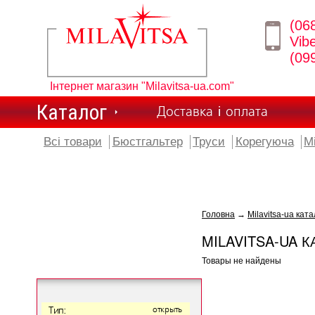
(06
Vib
(09
Інтернет магазин "Milavitsa-ua.com"
Каталог
Доставка і оплата
Всі товари
Бюстгальтер
Труси
Корегуюча
М
Головна
→
Milavitsa-ua ката
MILAVITSA-UA К
Товары не найдены
Тип:
открыть