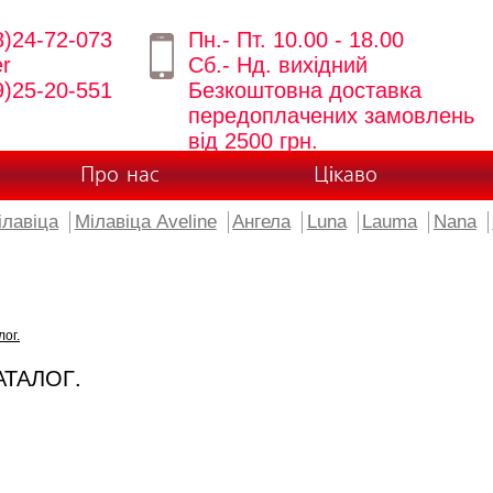
8)24-72-073
Пн.- Пт. 10.00 - 18.00
er
Сб.- Нд. вихідний
9)25-20-551
Безкоштовна доставка
передоплачених замовлень
від 2500 грн.
Про нас
Цікаво
ілавіца
Мілавіца Aveline
Ангела
Luna
Lauma
Nana
лог.
АТАЛОГ.