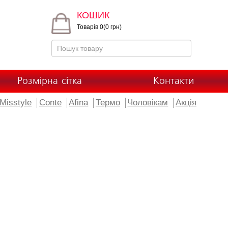
КОШИК
Товарів 0(0 грн)
Розмірна сітка
Контакти
Misstyle
Conte
Afina
Термо
Чоловікам
Акція