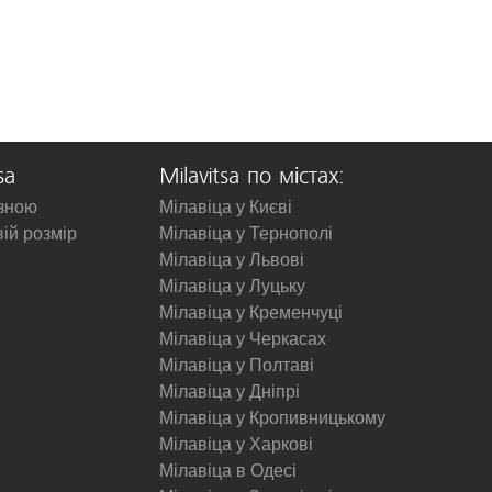
sa
Milavitsa по містах:
изною
Мілавіца у Києві
вій розмір
Мілавіца у Тернополі
Мілавіца у Львові
Мілавіца у Луцьку
Мілавіца у Кременчуці
Мілавіца у Черкасах
Мілавіца у Полтаві
Мілавіца у Дніпрі
Мілавіца у Кропивницькому
Мілавіца у Харкові
Мілавіца в Одесі