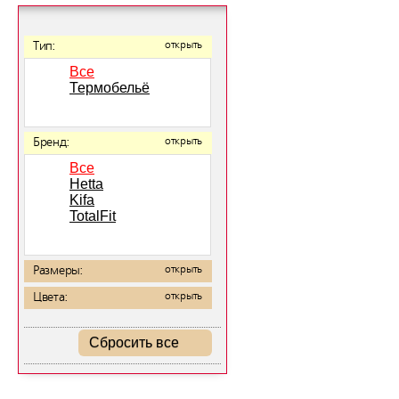
Тип:
открыть
Все
Термобельё
Бренд:
открыть
Все
Hetta
Kifa
TotalFit
Размеры:
открыть
Цвета:
открыть
Сбросить все