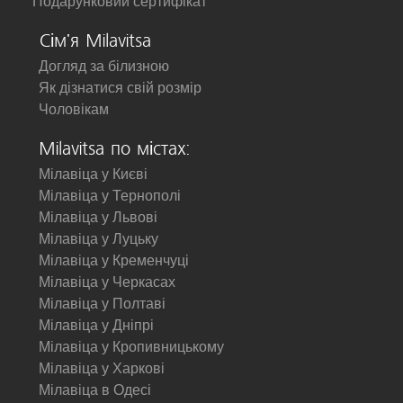
Подарунковий сертифікат
Сім'я Milavitsa
Догляд за білизною
Як дізнатися свій розмір
Чоловікам
Milavitsa по містах:
Мілавіца у Києві
Мілавіца у Тернополі
Мілавіца у Львові
Мілавіца у Луцьку
Мілавіца у Кременчуці
Мілавіца у Черкасах
Мілавіца у Полтаві
Мілавіца у Дніпрі
Мілавіца у Кропивницькому
Мілавіца у Харкові
Мілавіца в Одесі