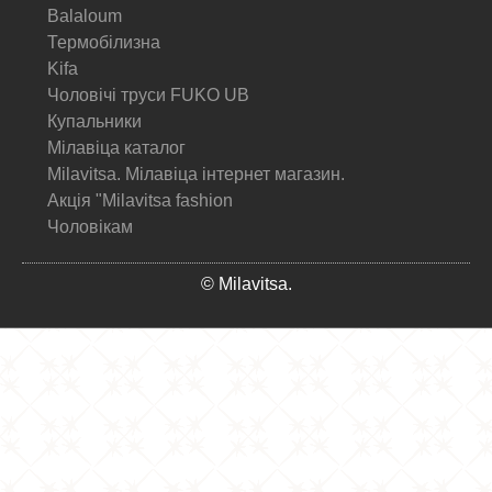
Balaloum
Термобілизна
Kifa
Чоловічі труси FUKO UB
Купальники
Мілавіца каталог
Milavitsa. Мілавіца інтернет магазин.
Акція "Milavitsa fashion
Чоловікам
© Milavitsa.