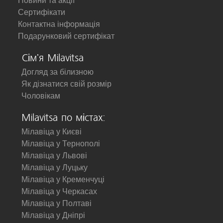
Новини та акції
Сертифікати
Контактна інформація
Подарунковий сертифікат
Сім'я Milavitsa
Догляд за білизною
Як дізнатися свій розмір
Чоловікам
Milavitsa по містах:
Мілавіца у Києві
Мілавіца у Тернополі
Мілавіца у Львові
Мілавіца у Луцьку
Мілавіца у Кременчуці
Мілавіца у Черкасах
Мілавіца у Полтаві
Мілавіца у Дніпрі