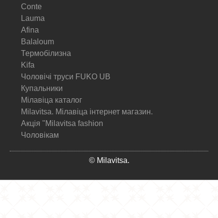
Conte
Lauma
Afina
Balaloum
Термобілизна
Kifa
Чоловічі труси FUKO UB
Купальники
Мілавіца каталог
Milavitsa. Мілавіца інтернет магазин.
Акція "Milavitsa fashion
Чоловікам
© Milavitsa.