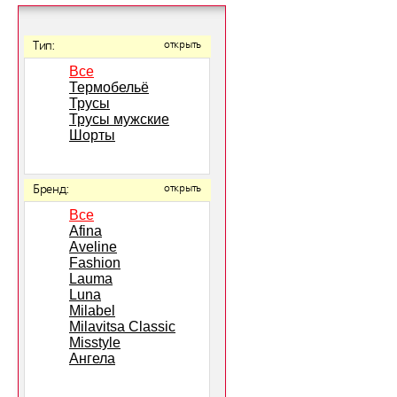
Тип:
открыть
Все
Термобельё
Трусы
Трусы мужские
Шорты
Бренд:
открыть
Все
Afina
Aveline
Fashion
Lauma
Luna
Milabel
Milavitsa Classic
Misstyle
Ангела