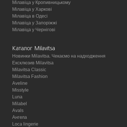
Мілавіца у Кропивницькому
Мілавіца у Харкові
Мілавіца в Одесі
Мілавіца у Запоріжжі
Мілавіца у Чернігові
Каталог Milavitsa
Новинки Milavitsa. Чекаємо на надходження
Ексклюзив Milavitsa
Milavitsa Classic
Milavitsa Fashion
Aveline
Misstyle
Luna
Milabel
Avals
Ангела
Loca lingerie