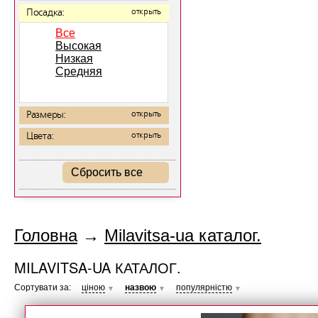
Посадка:
открыть
Все
Высокая
Низкая
Средняя
Размеры:
открыть
Цвета:
открыть
Сбросить все
Головна
→
Milavitsa-ua каталог.
MILAVITSA-UA КАТАЛОГ.
Сортувати за:
ціною
назвою
популярністю
▼
▼
▼