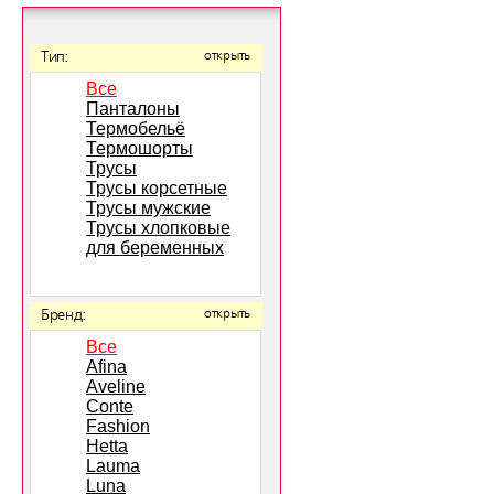
Тип:
открыть
Все
Панталоны
Термобельё
Термошорты
Трусы
Трусы корсетные
Трусы мужские
Трусы хлопковые
для беременных
Бренд:
открыть
Все
Afina
Aveline
Conte
Fashion
Hetta
Lauma
Luna