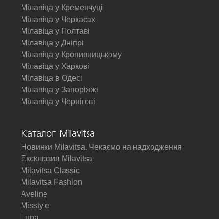
Мілавіца у Кременчуці
Мілавіца у Черкасах
Мілавіца у Полтаві
Мілавіца у Дніпрі
Мілавіца у Кропивницькому
Мілавіца у Харкові
Мілавіца в Одесі
Мілавіца у Запоріжжі
Мілавіца у Чернігові
Каталог Milavitsa
Новинки Milavitsa. Чекаємо на надходження
Ексклюзив Milavitsa
Milavitsa Classic
Milavitsa Fashion
Aveline
Misstyle
Luna