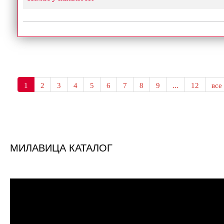
1
2
3
4
5
6
7
8
9
...
12
все
МИЛАВИЦА КАТАЛОГ