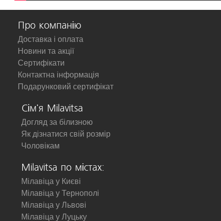
Про компанію
Доставка і оплата
Новини та акції
Сертифікати
Контактна інформація
Подарунковий сертифікат
Сім'я Milavitsa
Догляд за білизною
Як дізнатися свій розмір
Чоловікам
Milavitsa по містах:
Мілавіца у Києві
Мілавіца у Тернополі
Мілавіца у Львові
Мілавіца у Луцьку