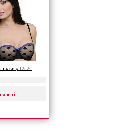
юстгальтер 12526
явності