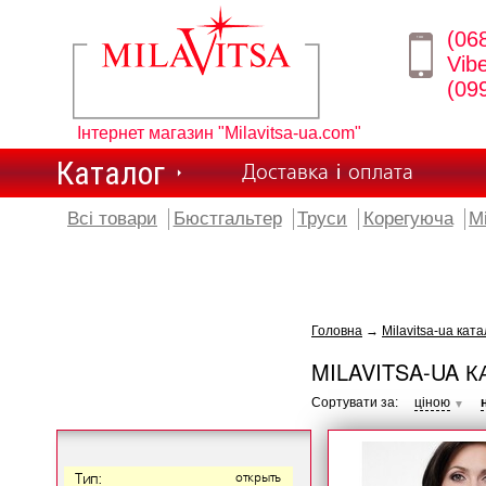
(06
Vib
(09
Інтернет магазин "Milavitsa-ua.com"
Каталог
Доставка і оплата
Всі товари
Бюстгальтер
Труси
Корегуюча
М
Головна
→
Milavitsa-ua ката
MILAVITSA-UA К
Сортувати за:
ціною
▼
Тип:
открыть