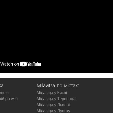
sa
Milavitsa по містах:
изною
Мілавіца у Києві
вій розмір
Мілавіца у Тернополі
Мілавіца у Львові
Мілавіца у Луцьку