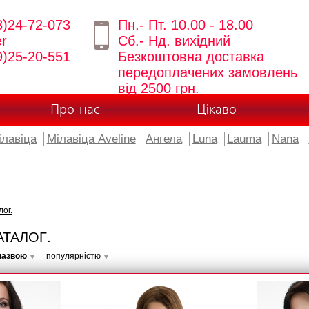
8)24-72-073
Пн.- Пт. 10.00 - 18.00
er
Сб.- Нд. вихідний
9)25-20-551
Безкоштовна доставка
передоплачених замовлень
від 2500 грн.
Про нас
Цікаво
ілавіца
Мілавіца Aveline
Ангела
Luna
Lauma
Nana
лог.
АТАЛОГ.
назвою
популярністю
▼
▼