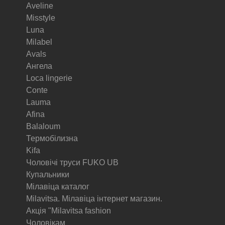
Aveline
Misstyle
Luna
Milabel
Avals
Ангела
Loca lingerie
Conte
Lauma
Afina
Balaloum
Термобілизна
Kifa
Чоловічі труси FUKO UB
Купальники
Мілавіца каталог
Milavitsa. Мілавіца інтернет магазин.
Акція "Milavitsa fashion
Чоловікам