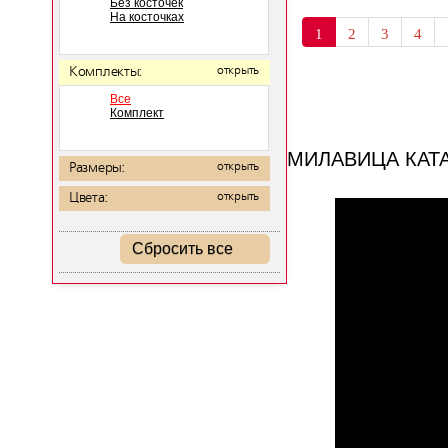
Без косточек
На косточках
1
2
3
4
Комплекты:
открыть
Все
Комплект
МИЛАВИЦА КАТ
Размеры:
открыть
Цвета:
открыть
Сбросить все