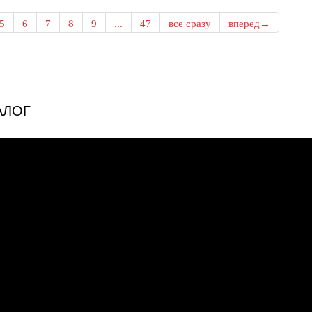
5
6
7
8
9
...
47
все сразу
вперед→
АЛОГ