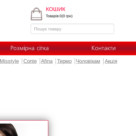
КОШИК
Товарів 0(0 грн)
Розмірна сітка
Контакти
Misstyle
Conte
Afina
Термо
Чоловікам
Акція