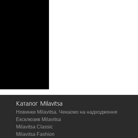
Каталог Milavitsa
Новинки Milavitsa. Чекаємо на надходження
Ексклюзив Milavitsa
Milavitsa Classic
Milavitsa Fashion