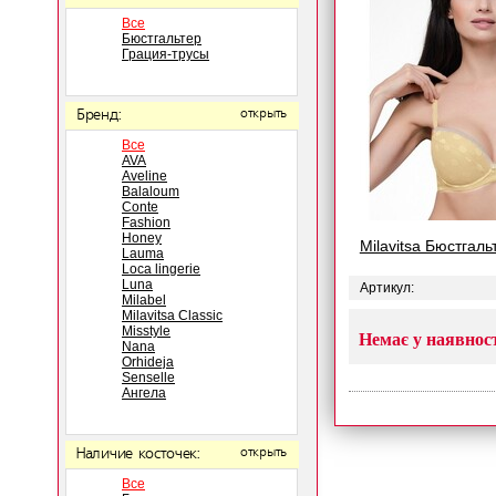
Все
Бюстгальтер
Грация-трусы
Бренд:
открыть
Все
AVA
Aveline
Balaloum
Conte
Fashion
Honey
Milavitsa Бюстгал
Lauma
Loca lingerie
Luna
Артикул:
Milabel
Milavitsa Classic
Misstyle
Немає у наявнос
Nana
Orhideja
Senselle
Ангела
Наличие косточек:
открыть
Все