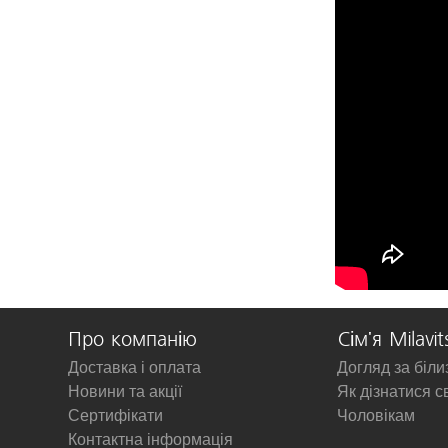
Про компанію
Сім'я Milavit
Доставка і оплата
Догляд за біл
Новини та акції
Як дізнатися с
Сертифікати
Чоловікам
Контактна інформація