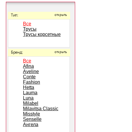
Тип:
открыть
Все
Трусы
Трусы корсетные
Бренд:
открыть
Все
Afina
Aveline
Conte
Fashion
Hetta
Lauma
Luna
Milabel
Milavitsa Classic
Misstyle
Senselle
Ангела