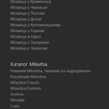
Мілавіца у Кременчуці
Мілавіца у Черкасах
Мілавіца у Полтаві
Мілавіца у Дніпрі
Мілавіца у Кропивницькому
Мілавіца у Харкові
Мілавіца в Одесі
Мілавіца у Запоріжжі
Мілавіца у Чернігові
Каталог Milavitsa
Новинки Milavitsa. Чекаємо на надходження
Ексклюзив Milavitsa
Milavitsa Classic
Milavitsa Fashion
Aveline
Misstyle
Luna