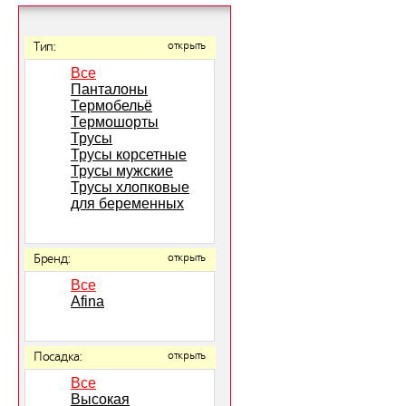
Тип:
открыть
Все
Панталоны
Термобельё
Термошорты
Трусы
Трусы корсетные
Трусы мужские
Трусы хлопковые
для беременных
Бренд:
открыть
Все
Afina
Посадка:
открыть
Все
Высокая