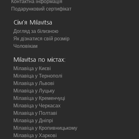
Контактна інформація
Подарунковий сертифікат
Сім'я Milavitsa
Догляд за білизною
Як дізнатися свій розмір
Чоловікам
Milavitsa по містах:
Мілавіца у Києві
Мілавіца у Тернополі
Мілавіца у Львові
Мілавіца у Луцьку
Мілавіца у Кременчуці
Мілавіца у Черкасах
Мілавіца у Полтаві
Мілавіца у Дніпрі
Мілавіца у Кропивницькому
Мілавіца у Харкові