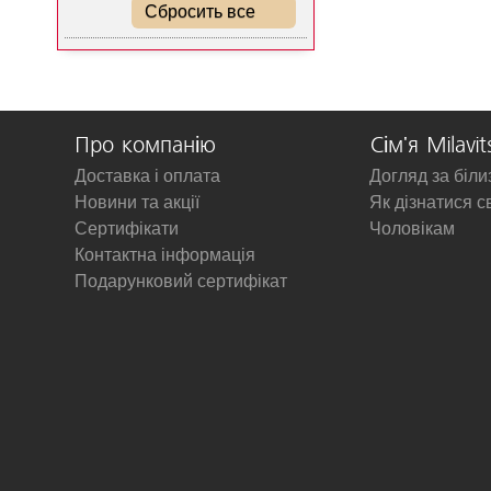
Сбросить все
Про компанію
Сім'я Milavit
Доставка і оплата
Догляд за біл
Новини та акції
Як дізнатися с
Сертифікати
Чоловікам
Контактна інформація
Подарунковий сертифікат