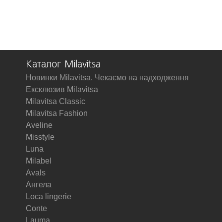
Каталог Milavitsa
Новинки Milavitsa. Чекаємо на надходження
Ексклюзив Milavitsa
Milavitsa Classic
Milavitsa Fashion
Aveline
Misstyle
Luna
Milabel
Avals
Ангела
Loca lingerie
Conte
Lauma