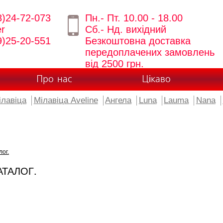
8)24-72-073
Пн.- Пт. 10.00 - 18.00
er
Сб.- Нд. вихідний
9)25-20-551
Безкоштовна доставка
передоплачених замовлень
від 2500 грн.
Про нас
Цікаво
ілавіца
Мілавіца Aveline
Ангела
Luna
Lauma
Nana
лог.
АТАЛОГ.