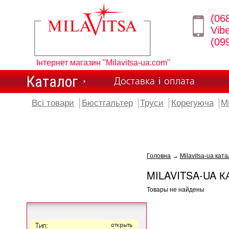
(06
Vib
(09
Інтернет магазин "Milavitsa-ua.com"
Каталог
Доставка і оплата
Всі товари
Бюстгальтер
Труси
Корегуюча
М
Головна
→
Milavitsa-ua ката
MILAVITSA-UA К
Товары не найдены
Тип:
открыть