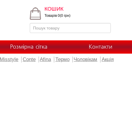
КОШИК
Товарів 0(0 грн)
Розмірна сітка
Контакти
Misstyle
Conte
Afina
Термо
Чоловікам
Акція