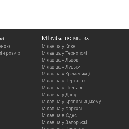
sa
Milavitsa по містах:
изною
Мілавіца у Києві
вій розмір
Мілавіца у Тернополі
Мілавіца у Львові
Мілавіца у Луцьку
Мілавіца у Кременчуці
Мілавіца у Черкасах
Мілавіца у Полтаві
Мілавіца у Дніпрі
Мілавіца у Кропивницькому
Мілавіца у Харкові
Мілавіца в Одесі
Мілавіца у Запоріжжі