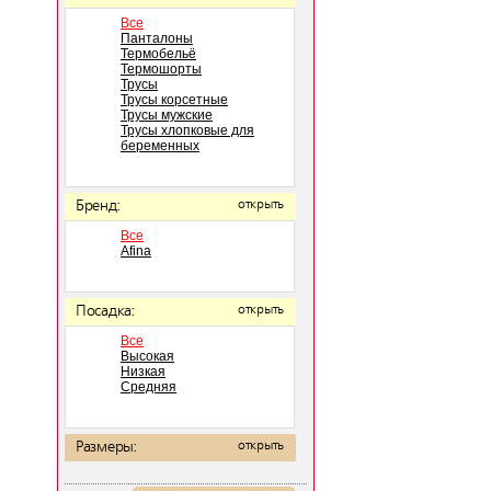
Все
Панталоны
Термобельё
Термошорты
Трусы
Трусы корсетные
Трусы мужские
Трусы хлопковые для
беременных
Бренд:
открыть
Все
Afina
Посадка:
открыть
Все
Высокая
Низкая
Средняя
Размеры:
открыть