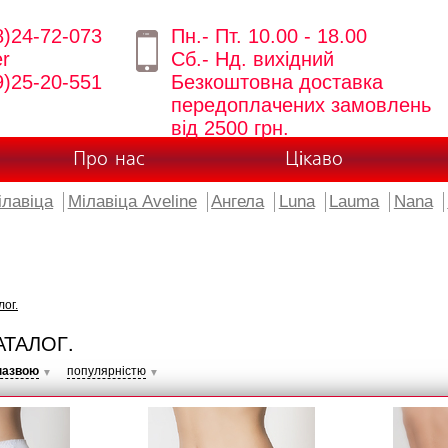
8)24-72-073
Пн.- Пт. 10.00 - 18.00
er
Сб.- Нд. вихідний
9)25-20-551
Безкоштовна доставка
передоплачених замовлень
від 2500 грн.
Про нас
Цікаво
ілавіца
Мілавіца Aveline
Ангела
Luna
Lauma
Nana
лог.
АТАЛОГ.
назвою
популярністю
▼
▼