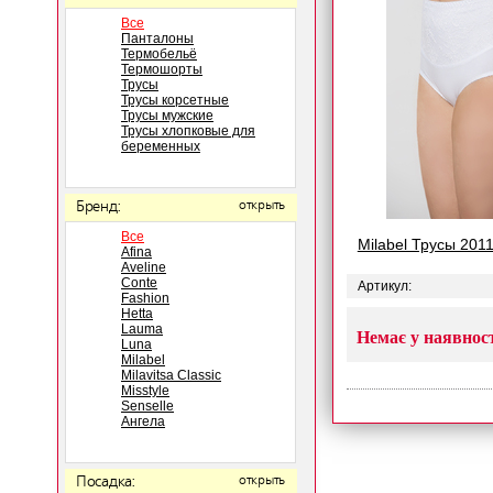
Все
Панталоны
Термобельё
Термошорты
Трусы
Трусы корсетные
Трусы мужские
Трусы хлопковые для
беременных
Бренд:
открыть
Все
Milabel Трусы 201
Afina
Aveline
Conte
Артикул:
Fashion
Hetta
Lauma
Немає у наявнос
Luna
Milabel
Milavitsa Classic
Misstyle
Senselle
Ангела
Посадка:
открыть