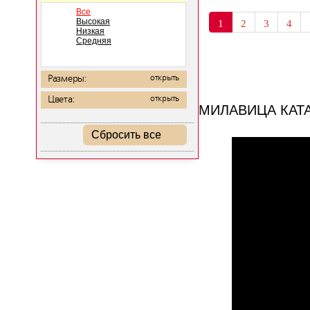
Все
Высокая
1
2
3
4
Низкая
Средняя
Размеры:
открыть
Цвета:
открыть
МИЛАВИЦА КАТ
Сбросить все