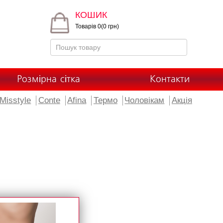
КОШИК
Товарів 0(0 грн)
Розмірна сітка
Контакти
Misstyle
Conte
Afina
Термо
Чоловікам
Акція