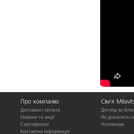
Про компанію
Сім'я Milavit
Доставка і оплата
Догляд за біл
Новини та акції
Як дізнатися с
Сертифікати
Чоловікам
Контактна інформація