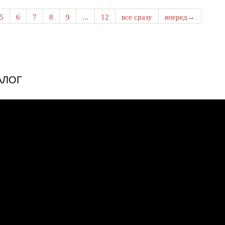
5
6
7
8
9
...
12
все сразу
вперед→
АЛОГ