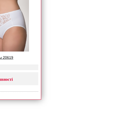
сы 20619
явності