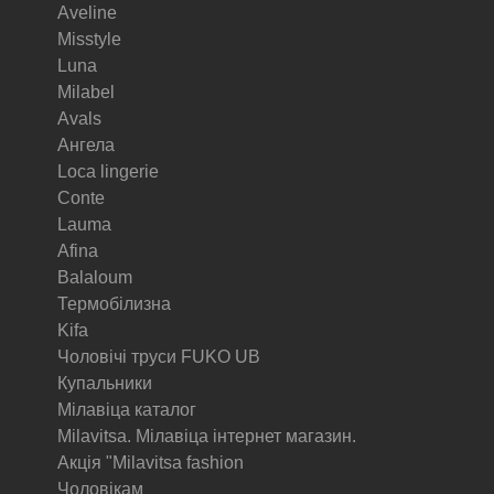
Aveline
Misstyle
Luna
Milabel
Avals
Ангела
Loca lingerie
Conte
Lauma
Afina
Balaloum
Термобілизна
Kifa
Чоловічі труси FUKO UB
Купальники
Мілавіца каталог
Milavitsa. Мілавіца інтернет магазин.
Акція "Milavitsa fashion
Чоловікам