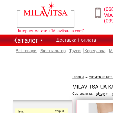
(06
Vib
(09
Інтернет магазин "Milavitsa-ua.com"
Каталог
Доставка і оплата
Всі товари
Бюстгальтер
Труси
Корегуюча
М
Головна
→
Milavitsa-ua ката
MILAVITSA-UA К
Сортувати за:
ціною
▼
Тип:
открыть