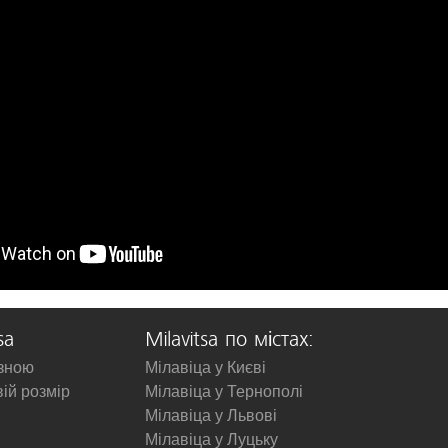
sa
Milavitsa по містах:
изною
Мілавіца у Києві
вій розмір
Мілавіца у Тернополі
Мілавіца у Львові
Мілавіца у Луцьку