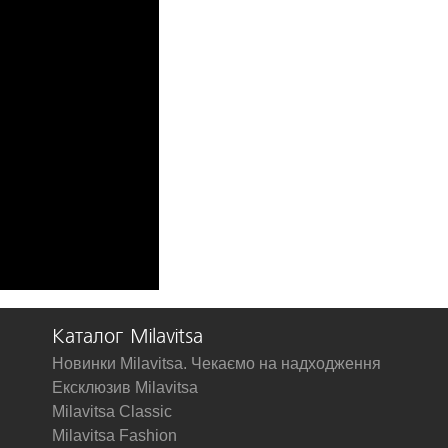
Каталог Milavitsa
Новинки Milavitsa. Чекаємо на надходження
Ексклюзив Milavitsa
Milavitsa Classic
Milavitsa Fashion