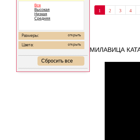
Все
Высокая
1
2
3
4
Низкая
Средняя
Размеры:
открыть
Цвета:
открыть
МИЛАВИЦА КАТ
Сбросить все