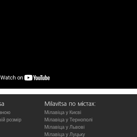
sa
Milavitsa по містах:
изною
Мілавіца у Києві
вій розмір
Мілавіца у Тернополі
Мілавіца у Львові
Мілавіца у Луцьку