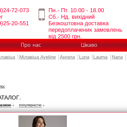
8)24-72-073
Пн.- Пт. 10.00 - 18.00
er
Сб.- Нд. вихідний
9)25-20-551
Безкоштовна доставка
передоплачених замовлень
від 2500 грн.
Про нас
Цікаво
ілавіца
Мілавіца Aveline
Ангела
Luna
Lauma
Nana
лог.
АТАЛОГ.
назвою
популярністю
▼
▼