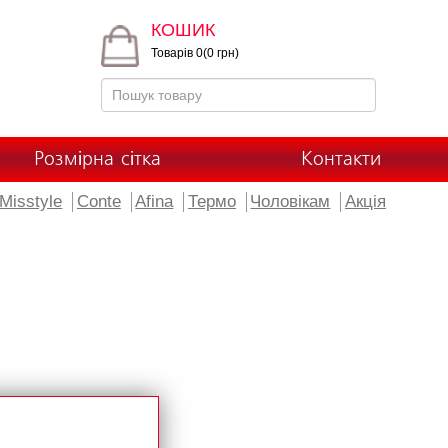
КОШИК
Товарів 0(0 грн)
Розмірна сітка
Контакти
Misstyle
Conte
Afina
Термо
Чоловікам
Акція