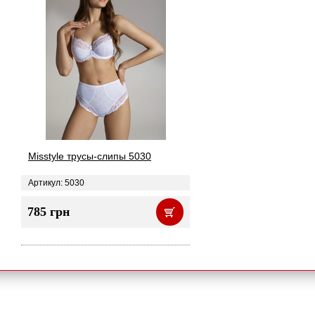
Misstyle трусы-слипы 5030
Артикул: 5030
785 грн