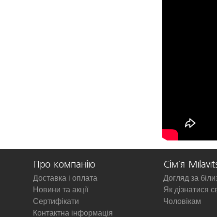
Про компанію
Сім'я Milavit
Доставка і оплата
Догляд за біл
Новини та акції
Як дізнатися с
Сертифікати
Чоловікам
Контактна інформація