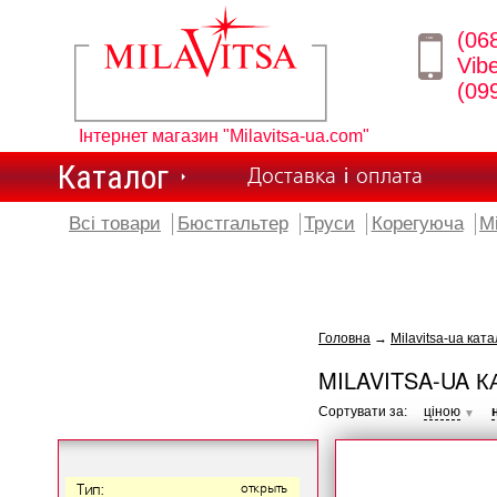
(06
Vib
(09
Інтернет магазин "Milavitsa-ua.com"
Каталог
Доставка і оплата
Всі товари
Бюстгальтер
Труси
Корегуюча
М
Головна
→
Milavitsa-ua ката
MILAVITSA-UA К
Сортувати за:
ціною
▼
Тип:
открыть