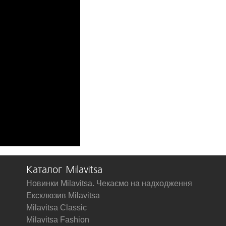
Каталог Milavitsa
Новинки Milavitsa. Чекаємо на надходження
Ексклюзив Milavitsa
Milavitsa Classic
Milavitsa Fashion