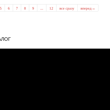
5
6
7
8
9
...
12
все сразу
вперед→
АЛОГ