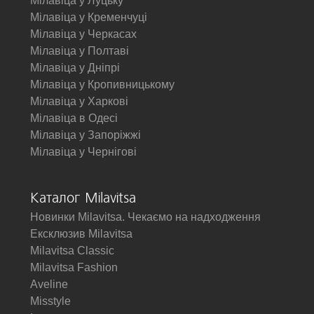
Мілавіца у Луцьку
Мілавіца у Кременчуці
Мілавіца у Черкасах
Мілавіца у Полтаві
Мілавіца у Дніпрі
Мілавіца у Кропивницькому
Мілавіца у Харкові
Мілавіца в Одесі
Мілавіца у Запоріжжі
Мілавіца у Чернігові
Каталог Milavitsa
Новинки Milavitsa. Чекаємо на надходження
Ексклюзив Milavitsa
Milavitsa Classic
Milavitsa Fashion
Aveline
Misstyle