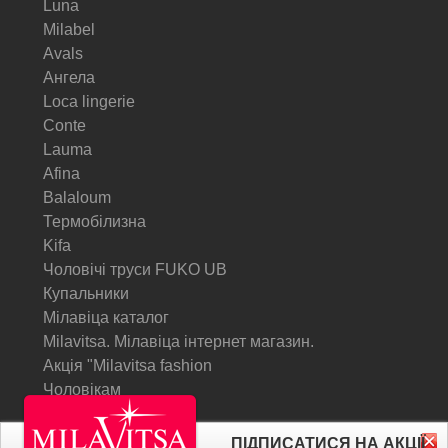
Luna
Milabel
Avals
Ангела
Loca lingerie
Conte
Lauma
Afina
Balaloum
Термобілизна
Kifa
Чоловічі труси FUKO UB
Купальники
Мілавіца каталог
Milavitsa. Мілавіца інтернет магазин.
Акція "Milavitsa fashion
Чоловікам
© Milavitsa.
ПІДПИСАТИСЯ НА АКЦІЇ