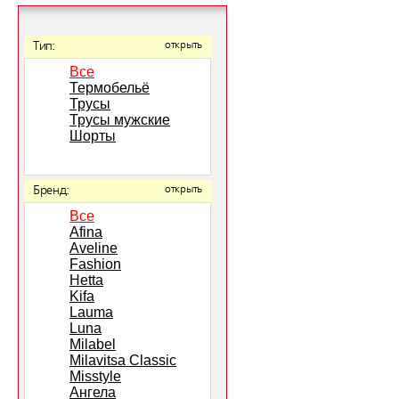
Тип:
открыть
Все
Термобельё
Трусы
Трусы мужские
Шорты
Бренд:
открыть
Все
Afina
Aveline
Fashion
Hetta
Kifa
Lauma
Luna
Milabel
Milavitsa Classic
Misstyle
Ангела