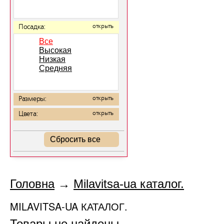
Посадка:
открыть
Все
Высокая
Низкая
Средняя
Размеры:
открыть
Цвета:
открыть
Сбросить все
Головна
→
Milavitsa-ua каталог.
MILAVITSA-UA КАТАЛОГ.
Товары не найдены