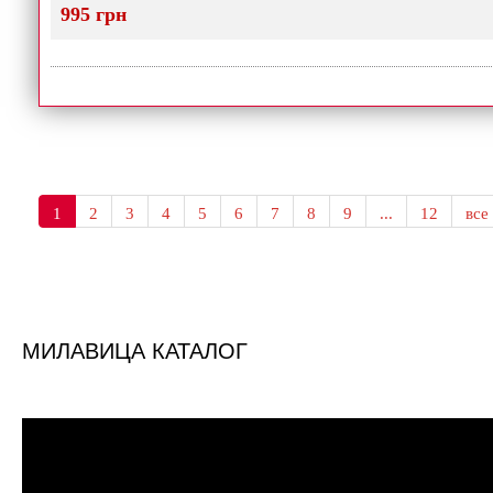
995 грн
1
2
3
4
5
6
7
8
9
...
12
все
МИЛАВИЦА КАТАЛОГ