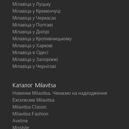
Мілавіца у Луцьку
Мілавіца у Кременчуці
Мілавіца у Черкасах
Мілавіца у Полтаві
Мілавіца у Дніпрі
Мілавіца у Кропивницькому
Мілавіца у Харкові
Мілавіца в Одесі
Мілавіца у Запоріжжі
Мілавіца у Чернігові
Каталог Milavitsa
Новинки Milavitsa. Чекаємо на надходження
Ексклюзив Milavitsa
Milavitsa Classic
Milavitsa Fashion
Aveline
Misstyle