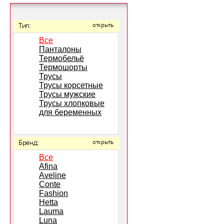
Тип:
открыть
Все
Панталоны
Термобельё
Термошорты
Трусы
Трусы корсетные
Трусы мужские
Трусы хлопковые
для беременных
Бренд:
открыть
Все
Afina
Aveline
Conte
Fashion
Hetta
Lauma
Luna