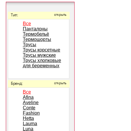
Тип:
открыть
Все
Панталоны
Термобельё
Термошорты
Трусы
Трусы корсетные
Трусы мужские
Трусы хлопковые
для беременных
Бренд:
открыть
Все
Afina
Aveline
Conte
Fashion
Hetta
Lauma
Luna