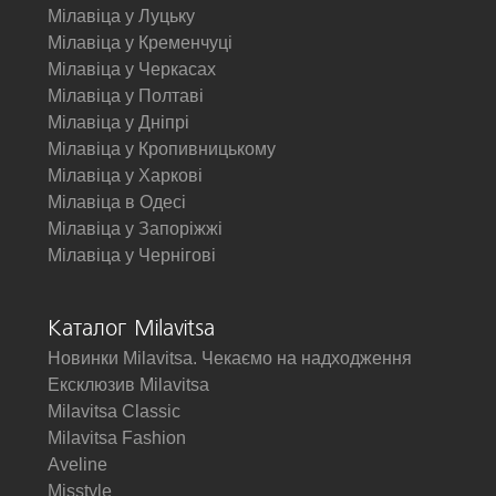
Мілавіца у Луцьку
Мілавіца у Кременчуці
Мілавіца у Черкасах
Мілавіца у Полтаві
Мілавіца у Дніпрі
Мілавіца у Кропивницькому
Мілавіца у Харкові
Мілавіца в Одесі
Мілавіца у Запоріжжі
Мілавіца у Чернігові
Каталог Milavitsa
Новинки Milavitsa. Чекаємо на надходження
Ексклюзив Milavitsa
Milavitsa Classic
Milavitsa Fashion
Aveline
Misstyle