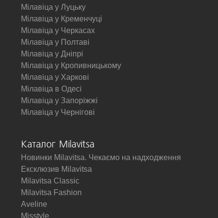
Мілавіца у Луцьку
Мілавіца у Кременчуці
Мілавіца у Черкасах
Мілавіца у Полтаві
Мілавіца у Дніпрі
Мілавіца у Кропивницькому
Мілавіца у Харкові
Мілавіца в Одесі
Мілавіца у Запоріжжі
Мілавіца у Чернігові
Каталог Milavitsa
Новинки Milavitsa. Чекаємо на надходження
Ексклюзив Milavitsa
Milavitsa Classic
Milavitsa Fashion
Aveline
Misstyle