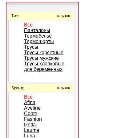
Тип:
открыть
Все
Панталоны
Термобельё
Термошорты
Трусы
Трусы корсетные
Трусы мужские
Трусы хлопковые
для беременных
Бренд:
открыть
Все
Afina
Aveline
Conte
Fashion
Hetta
Lauma
Luna