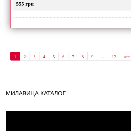
555 грн
1
2
3
4
5
6
7
8
9
...
12
все
МИЛАВИЦА КАТАЛОГ