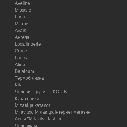
Aveline
Misstyle
Luna
Milabel
Avals
Ангела
Loca lingerie
Conte
Lauma
Afina
Balaloum
Термобілизна
Kifa
Чоловічі труси FUKO UB
Купальники
Мілавіца каталог
Milavitsa. Мілавіца інтернет магазин.
Акція "Milavitsa fashion
Чоловікам