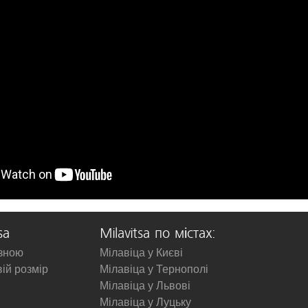
sa
Milavitsa по містах:
изною
Мілавіца у Києві
вій розмір
Мілавіца у Тернополі
Мілавіца у Львові
Мілавіца у Луцьку