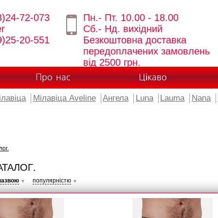
8)24-72-073
Пн.- Пт. 10.00 - 18.00
er
Сб.- Нд. вихідний
9)25-20-551
Безкоштовна доставка
передоплачених замовлень
від 2500 грн.
Про нас
Цікаво
ілавіца
Мілавіца Aveline
Ангела
Luna
Lauma
Nana
лог.
АТАЛОГ.
назвою
популярністю
▼
▼