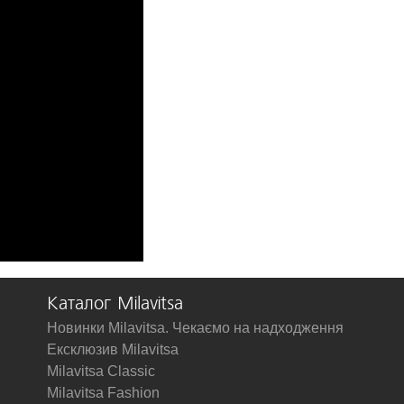
Каталог Milavitsa
Новинки Milavitsa. Чекаємо на надходження
Ексклюзив Milavitsa
Milavitsa Classic
Milavitsa Fashion