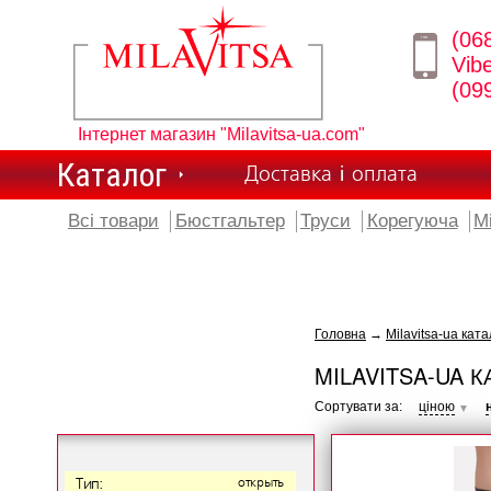
(06
Vib
(09
Інтернет магазин "Milavitsa-ua.com"
Каталог
Доставка і оплата
Всі товари
Бюстгальтер
Труси
Корегуюча
М
Головна
→
Milavitsa-ua ката
MILAVITSA-UA К
Сортувати за:
ціною
▼
Тип:
открыть