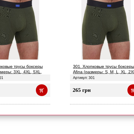
пковые трусы боксеры
301. Хлопковые трусы боксер
змеры: 3XL, 4XL, 5XL,
Afina (размеры: S, M, L, XL, 2X
)
01
Артикул: 301
265 грн