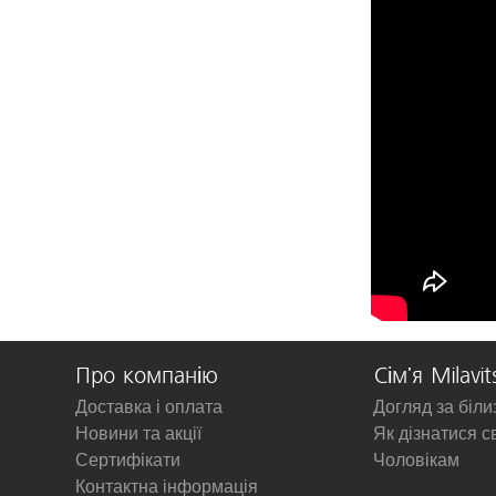
Про компанію
Сім'я Milavit
Доставка і оплата
Догляд за біл
Новини та акції
Як дізнатися с
Сертифікати
Чоловікам
Контактна інформація