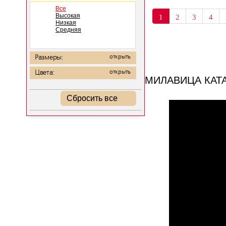
Все
Высокая
1
2
3
4
Низкая
Средняя
Размеры:
открыть
Цвета:
открыть
МИЛАВИЦА КАТ
Сбросить все