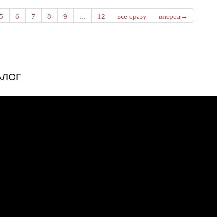
5
6
7
8
9
...
12
все сразу
вперед→
АЛОГ