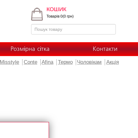
КОШИК
Товарів 0(0 грн)
Розмірна сітка
Контакти
Misstyle
Conte
Afina
Термо
Чоловікам
Акція