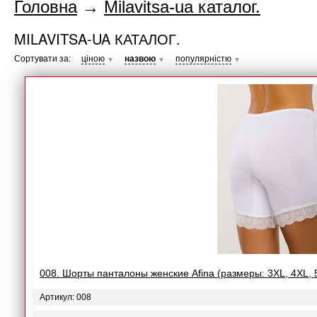
Головна
→
Milavitsa-ua каталог.
MILAVITSA-UA КАТАЛОГ.
Сортувати за:
ціною
назвою
популярністю
▼
▼
▼
008. Шорты панталоны женские Afina (размеры: 3XL, 4XL, 
Артикул: 008