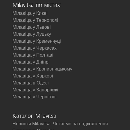
Milavitsa по містах:
Мілавіца у Києві
Мілавіца у Тернополі
Мілавіца у Львові
Мілавіца у Луцьку
Мілавіца у Кременчуці
Мілавіца у Черкасах
Мілавіца у Полтаві
Мілавіца у Дніпрі
Мілавіца у Кропивницькому
Мілавіца у Харкові
Мілавіца в Одесі
Мілавіца у Запоріжжі
Мілавіца у Чернігові
Каталог Milavitsa
Новинки Milavitsa. Чекаємо на надходження