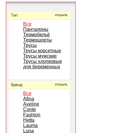
Тип:
открыть
Все
Панталоны
Термобельё
Термошорты
Трусы
Трусы корсетные
Трусы мужские
Трусы хлопковые
для беременных
Бренд:
открыть
Все
Afina
Aveline
Conte
Fashion
Hetta
Lauma
Luna