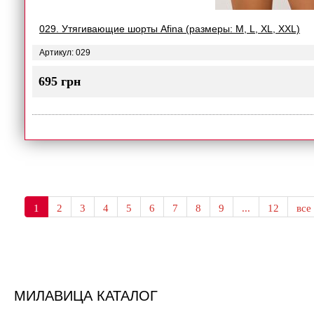
029. Утягивающие шорты Afina (размеры: M, L, XL, XXL)
Артикул: 029
695 грн
1
2
3
4
5
6
7
8
9
...
12
все
МИЛАВИЦА КАТАЛОГ