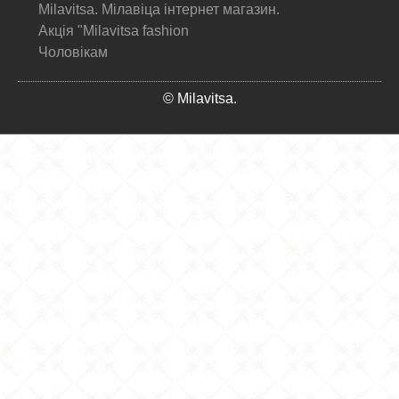
Milavitsa. Мілавіца інтернет магазин.
Акція "Milavitsa fashion
Чоловікам
© Milavitsa.