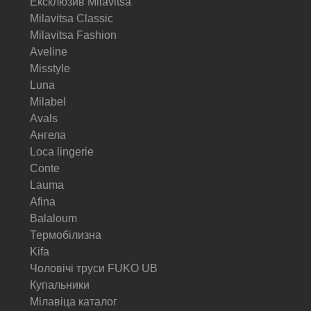
Ексклюзив Milavitsa
Milavitsa Classic
Milavitsa Fashion
Aveline
Misstyle
Luna
Milabel
Avals
Ангела
Loca lingerie
Conte
Lauma
Afina
Balaloum
Термобілизна
Kifa
Чоловічі труси FUKO UB
Купальники
Мілавіца каталог