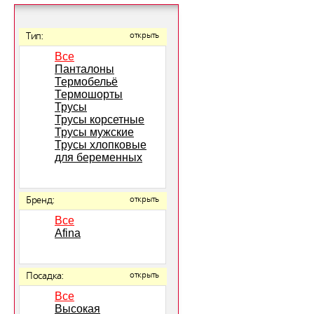
Тип:
открыть
Все
Панталоны
Термобельё
Термошорты
Трусы
Трусы корсетные
Трусы мужские
Трусы хлопковые
для беременных
Бренд:
открыть
Все
Afina
Посадка:
открыть
Все
Высокая