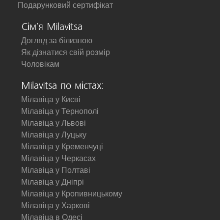
Подарунковий сертифікат
Сім'я Milavitsa
Догляд за білизною
Як дізнатися свій розмір
Чоловікам
Milavitsa по містах:
Мілавіца у Києві
Мілавіца у Тернополі
Мілавіца у Львові
Мілавіца у Луцьку
Мілавіца у Кременчуці
Мілавіца у Черкасах
Мілавіца у Полтаві
Мілавіца у Дніпрі
Мілавіца у Кропивницькому
Мілавіца у Харкові
Мілавіца в Одесі