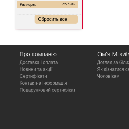
Размеры:
открыть
Сбросить все
Про компанію
Сім'я Milavit
Доставка і оплата
Догляд за біл
Новини та акції
Як дізнатися с
Сертифікати
Чоловікам
Контактна інформація
Подарунковий сертифікат