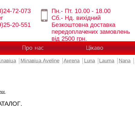
8)24-72-073
Пн.- Пт. 10.00 - 18.00
er
Сб.- Нд. вихідний
9)25-20-551
Безкоштовна доставка
передоплачених замовлень
від 2500 грн.
Про нас
Цікаво
ілавіца
Мілавіца Aveline
Ангела
Luna
Lauma
Nana
лог.
АТАЛОГ.