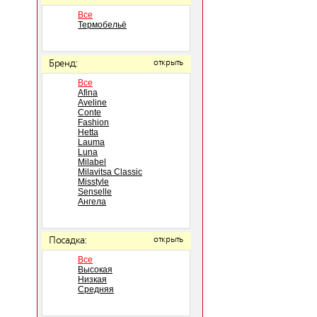
Все
Термобельё
Бренд:
открыть
Все
Afina
Aveline
Conte
Fashion
Hetta
Lauma
Luna
Milabel
Milavitsa Classic
Misstyle
Senselle
Ангела
Посадка:
открыть
Все
Высокая
Низкая
Средняя