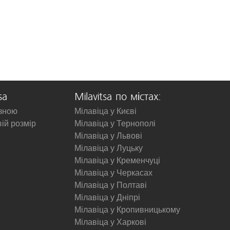
sa
Milavitsa по містах:
изною
Мілавіца у Києві
вій розмір
Мілавіца у Тернополі
Мілавіца у Львові
Мілавіца у Луцьку
Мілавіца у Кременчуці
Мілавіца у Черкасах
Мілавіца у Полтаві
Мілавіца у Дніпрі
Мілавіца у Кропивницькому
Мілавіца у Харкові