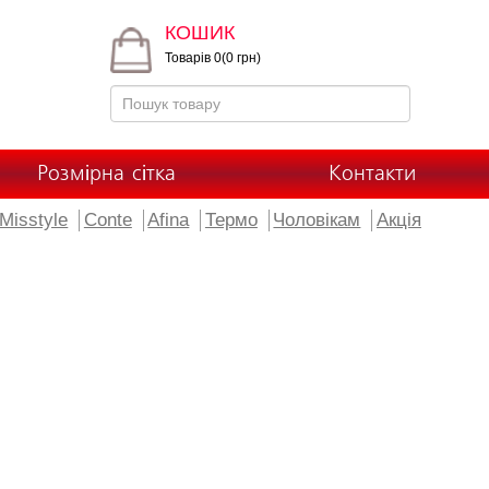
КОШИК
Товарів 0(0 грн)
Розмірна сітка
Контакти
Misstyle
Conte
Afina
Термо
Чоловікам
Акція