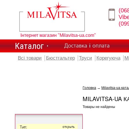
(06
Vib
(09
Інтернет магазин "Milavitsa-ua.com"
Каталог
Доставка і оплата
Всі товари
Бюстгальтер
Труси
Корегуюча
М
Головна
→
Milavitsa-ua ката
MILAVITSA-UA К
Товары не найдены
Тип:
открыть