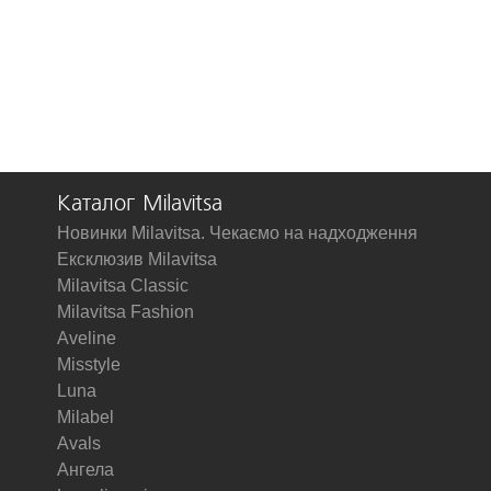
Каталог Milavitsa
Новинки Milavitsa. Чекаємо на надходження
Ексклюзив Milavitsa
Milavitsa Classic
Milavitsa Fashion
Aveline
Misstyle
Luna
Milabel
Avals
Ангела