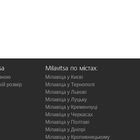
sa
Milavitsa по містах:
изною
Мілавіца у Києві
вій розмір
Мілавіца у Тернополі
Мілавіца у Львові
Мілавіца у Луцьку
Мілавіца у Кременчуці
Мілавіца у Черкасах
Мілавіца у Полтаві
Мілавіца у Дніпрі
Мілавіца у Кропивницькому