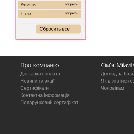
Размеры:
открыть
Цвета:
открыть
Сбросить все
Про компанію
Сім'я Milavit
Доставка і оплата
Догляд за біл
Новини та акції
Як дізнатися с
Сертифікати
Чоловікам
Контактна інформація
Подарунковий сертифікат