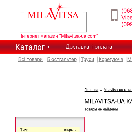
(06
Vib
(09
Інтернет магазин "Milavitsa-ua.com"
Каталог
Доставка і оплата
Всі товари
Бюстгальтер
Труси
Корегуюча
М
Головна
→
Milavitsa-ua ката
MILAVITSA-UA К
Товары не найдены
Тип:
открыть