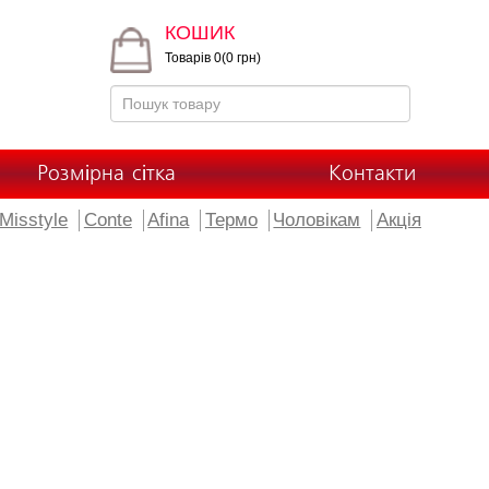
КОШИК
Товарів 0(0 грн)
Розмірна сітка
Контакти
Misstyle
Conte
Afina
Термо
Чоловікам
Акція