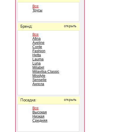
Все
Трусы
Бренд:
открыть
Все
Afina
Aveline
Conte
Fashion
Hetta
Lauma
Luna
Milabel
Milavitsa Classic
Misstyle
Senselle
Ангела
Посадка:
открыть
Все
Высокая
Низкая
Средняя