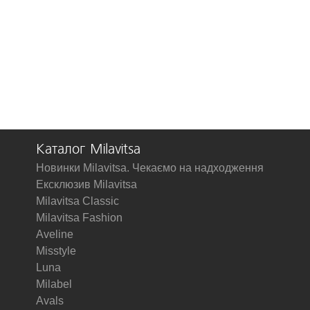
Каталог Milavitsa
Новинки Milavitsa. Чекаємо на надходження
Ексклюзив Milavitsa
Milavitsa Classic
Milavitsa Fashion
Aveline
Misstyle
Luna
Milabel
Avals