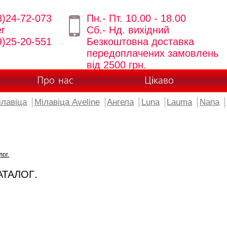
8)24-72-073
Пн.- Пт. 10.00 - 18.00
er
Сб.- Нд. вихідний
9)25-20-551
Безкоштовна доставка
передоплачених замовлень
від 2500 грн.
Про нас
Цікаво
ілавіца
Мілавіца Aveline
Ангела
Luna
Lauma
Nana
лог.
АТАЛОГ.