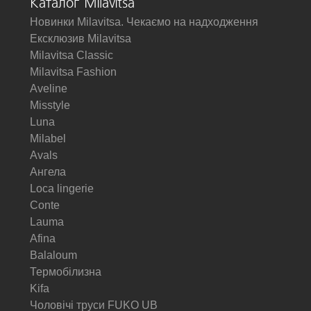
Каталог Milavitsa
Новинки Milavitsa. Чекаємо на надходження
Ексклюзив Milavitsa
Milavitsa Classic
Milavitsa Fashion
Aveline
Misstyle
Luna
Milabel
Avals
Ангела
Loca lingerie
Conte
Lauma
Afina
Balaloum
Термобілизна
Kifa
Чоловічі труси FUKO UB