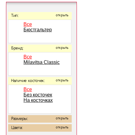
Тип:
открыть
Все
Бюстгальтер
Бренд:
открыть
Все
Milavitsa Classic
Наличие косточек:
открыть
Все
Без косточек
На косточках
Размеры:
открыть
Цвета:
открыть