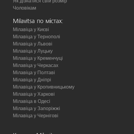
Як дізнатися свій розмір
Чоловікам
Milavitsa по містах:
Мілавіца у Києві
Мілавіца у Тернополі
Мілавіца у Львові
Мілавіца у Луцьку
Мілавіца у Кременчуці
Мілавіца у Черкасах
Мілавіца у Полтаві
Мілавіца у Дніпрі
Мілавіца у Кропивницькому
Мілавіца у Харкові
Мілавіца в Одесі
Мілавіца у Запоріжжі
Мілавіца у Чернігові