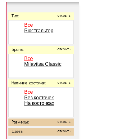
Тип:
открыть
Все
Бюстгальтер
Бренд:
открыть
Все
Milavitsa Classic
Наличие косточек:
открыть
Все
Без косточек
На косточках
Размеры:
открыть
Цвета:
открыть