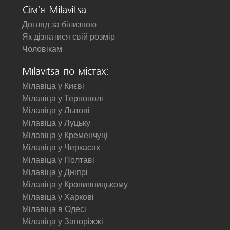
Сім'я Milavitsa
Догляд за білизною
Як дізнатися свій розмір
Чоловікам
Milavitsa по містах:
Мілавіца у Києві
Мілавіца у Тернополі
Мілавіца у Львові
Мілавіца у Луцьку
Мілавіца у Кременчуці
Мілавіца у Черкасах
Мілавіца у Полтаві
Мілавіца у Дніпрі
Мілавіца у Кропивницькому
Мілавіца у Харкові
Мілавіца в Одесі
Мілавіца у Запоріжжі