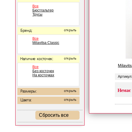
Все
Бюстгальтер
Трусы
Бренд:
открыть
Все
Milavitsa Classic
Наличие косточек:
открыть
Milavi
Все
Без косточек
На косточках
Артикул
Немає 
Размеры:
открыть
Цвета:
открыть
Сбросить все