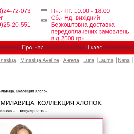
8)24-72-073
Пн.- Пт. 10.00 - 18.00
er
Сб.- Нд. вихідний
9)25-20-551
Безкоштовна доставка
передоплачених замовлень
від 2500 грн.
Про нас
Цікаво
ілавіца
Мілавіца Aveline
Ангела
Luna
Lauma
Nana
илавица. Коллекция Хлопок.
 МИЛАВИЦА. КОЛЛЕКЦИЯ ХЛОПОК.
назвою
популярністю
▼
▼