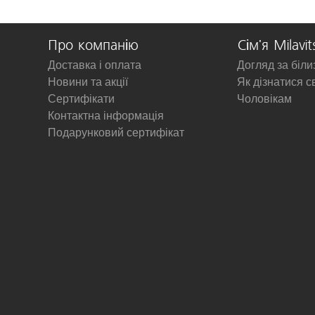
Про компанію
Сім'я Milavit
Доставка і оплата
Догляд за біл
Новини та акції
Як дізнатися с
Сертифікати
Чоловікам
Контактна інформація
Подарунковий сертифікат