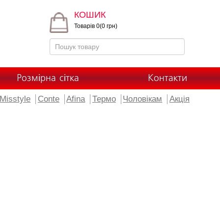
КОШИК
Товарів 0(0 грн)
Розмірна сітка
Контакти
Misstyle
Conte
Afina
Термо
Чоловікам
Акція