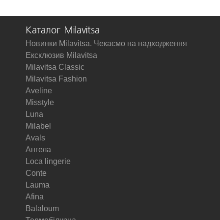
Каталог Milavitsa
Новинки Milavitsa. Чекаємо на надходження
Ексклюзив Milavitsa
Milavitsa Classic
Milavitsa Fashion
Aveline
Misstyle
Luna
Milabel
Avals
Ангела
Loca lingerie
Conte
Lauma
Afina
Balaloum