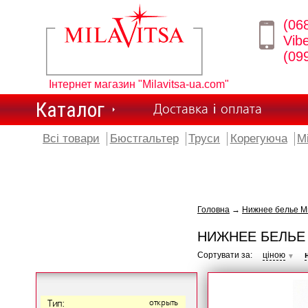
(06
Vib
(09
Інтернет магазин "Milavitsa-ua.com"
Каталог
Доставка і оплата
Всі товари
Бюстгальтер
Труси
Корегуюча
М
Головна
→
Нижнее белье М
НИЖНЕЕ БЕЛЬЕ
Сортувати за:
ціною
▼
Тип:
открыть