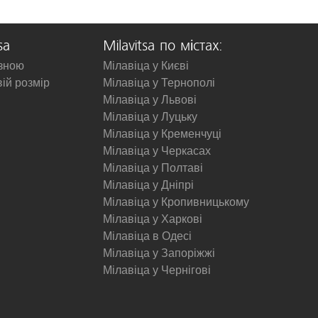
sa
Milavitsa по містах:
изною
Мілавіца у Києві
вій розмір
Мілавіца у Тернополі
Мілавіца у Львові
Мілавіца у Луцьку
Мілавіца у Кременчуці
Мілавіца у Черкасах
Мілавіца у Полтаві
Мілавіца у Дніпрі
Мілавіца у Кропивницькому
Мілавіца у Харкові
Мілавіца в Одесі
Мілавіца у Запоріжжі
Мілавіца у Чернігові