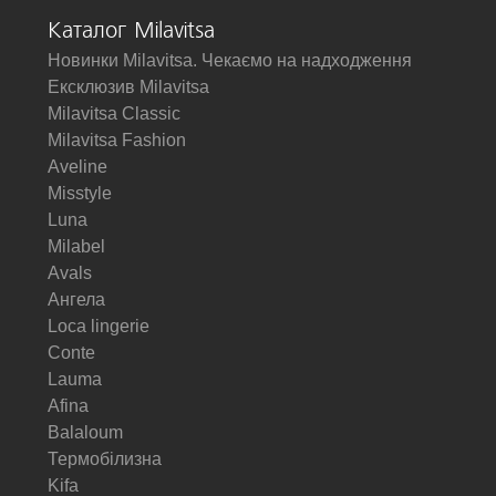
Каталог Milavitsa
Новинки Milavitsa. Чекаємо на надходження
Ексклюзив Milavitsa
Milavitsa Classic
Milavitsa Fashion
Aveline
Misstyle
Luna
Milabel
Avals
Ангела
Loca lingerie
Conte
Lauma
Afina
Balaloum
Термобілизна
Kifa