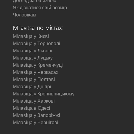
Догляд за білизною
Як дізнатися свій розмір
Чоловікам
Milavitsa по містах:
Мілавіца у Києві
Мілавіца у Тернополі
Мілавіца у Львові
Мілавіца у Луцьку
Мілавіца у Кременчуці
Мілавіца у Черкасах
Мілавіца у Полтаві
Мілавіца у Дніпрі
Мілавіца у Кропивницькому
Мілавіца у Харкові
Мілавіца в Одесі
Мілавіца у Запоріжжі
Мілавіца у Чернігові