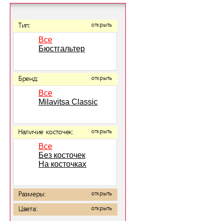
Тип:
открыть
Все
Бюстгальтер
Бренд:
открыть
Все
Milavitsa Classic
Наличие косточек:
открыть
Все
Без косточек
На косточках
Размеры:
открыть
Цвета:
открыть