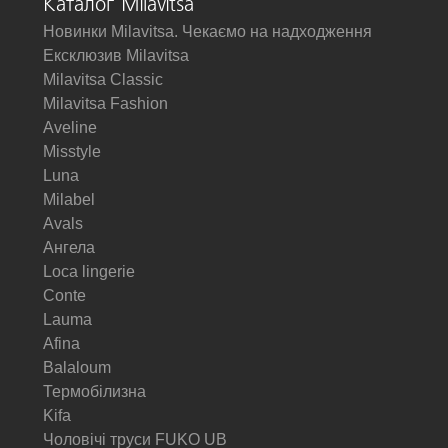
Каталог Milavitsa
Новинки Milavitsa. Чекаємо на надходження
Ексклюзив Milavitsa
Milavitsa Classic
Milavitsa Fashion
Aveline
Misstyle
Luna
Milabel
Avals
Ангела
Loca lingerie
Conte
Lauma
Afina
Balaloum
Термобілизна
Kifa
Чоловічі труси FUKO UB