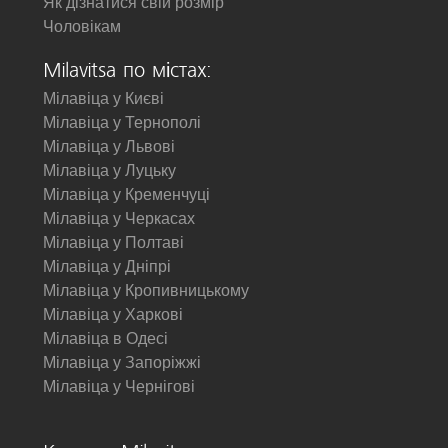
Як дізнатися свій розмір
Чоловікам
Milavitsa по містах:
Мілавіца у Києві
Мілавіца у Тернополі
Мілавіца у Львові
Мілавіца у Луцьку
Мілавіца у Кременчуці
Мілавіца у Черкасах
Мілавіца у Полтаві
Мілавіца у Дніпрі
Мілавіца у Кропивницькому
Мілавіца у Харкові
Мілавіца в Одесі
Мілавіца у Запоріжжі
Мілавіца у Чернігові