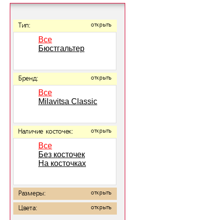
Тип:
открыть
Все
Бюстгальтер
Бренд:
открыть
Все
Milavitsa Classic
Наличие косточек:
открыть
Все
Без косточек
На косточках
Размеры:
открыть
Цвета:
открыть