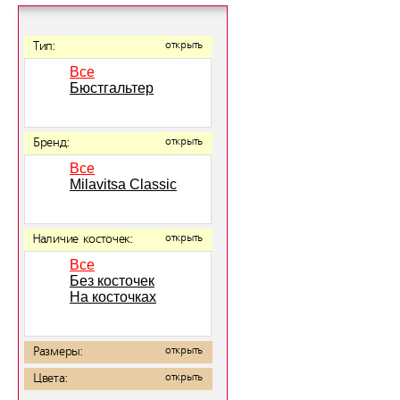
Тип:
открыть
Все
Бюстгальтер
Бренд:
открыть
Все
Milavitsa Classic
Наличие косточек:
открыть
Все
Без косточек
На косточках
Размеры:
открыть
Цвета:
открыть