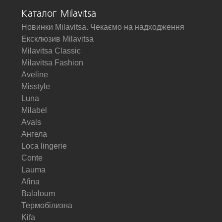
Каталог Milavitsa
Новинки Milavitsa. Чекаємо на надходження
Ексклюзив Milavitsa
Milavitsa Classic
Milavitsa Fashion
Aveline
Misstyle
Luna
Milabel
Avals
Ангела
Loca lingerie
Conte
Lauma
Afina
Balaloum
Термобілизна
Kifa