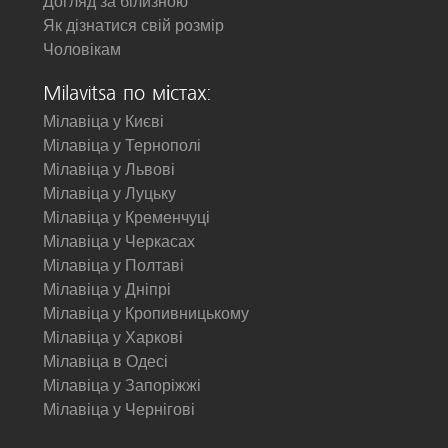
Догляд за білизною
Як дізнатися свій розмір
Чоловікам
Milavitsa по містах:
Мілавіца у Києві
Мілавіца у Тернополі
Мілавіца у Львові
Мілавіца у Луцьку
Мілавіца у Кременчуці
Мілавіца у Черкасах
Мілавіца у Полтаві
Мілавіца у Дніпрі
Мілавіца у Кропивницькому
Мілавіца у Харкові
Мілавіца в Одесі
Мілавіца у Запоріжжі
Мілавіца у Чернігові