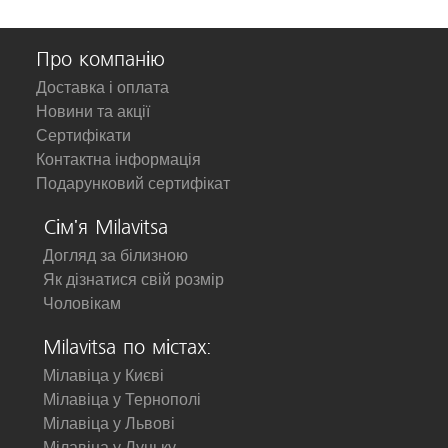
Про компанію
Доставка і оплата
Новини та акції
Сертифікати
Контактна інформація
Подарунковий сертифікат
Сім'я Milavitsa
Догляд за білизною
Як дізнатися свій розмір
Чоловікам
Milavitsa по містах:
Мілавіца у Києві
Мілавіца у Тернополі
Мілавіца у Львові
Мілавіца у Луцьку