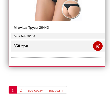
Milavitsa Трусы 26443
Артикул: 26443
350 грн
1
2
все сразу
вперед→