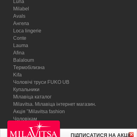
Luna
Milabel
Avals
Ангела
Loca lingerie
Conte
Lauma
Afina
Balaloum
Термобілизна
Kifa
Чоловічі труси FUKO UB
Купальники
Мілавіца каталог
Milavitsa. Мілавіца інтернет магазин.
Акція "Milavitsa fashion
Чоловікам
© Milavitsa.
ПІДПИСАТИСЯ НА АКЦІЇ