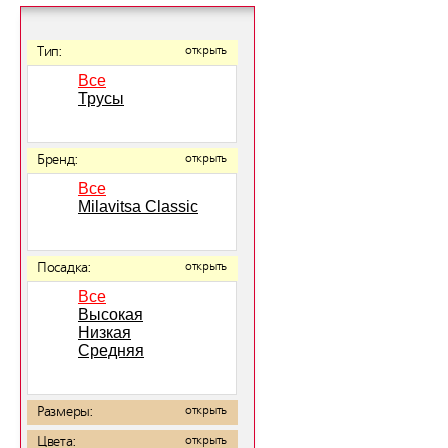
Тип:
открыть
Все
Трусы
Бренд:
открыть
Все
Milavitsa Classic
Посадка:
открыть
Все
Высокая
Низкая
Средняя
Размеры:
открыть
Цвета:
открыть