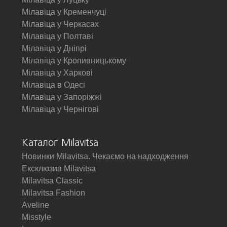
Мілавіца у Кременчуці
Мілавіца у Черкасах
Мілавіца у Полтаві
Мілавіца у Дніпрі
Мілавіца у Кропивницькому
Мілавіца у Харкові
Мілавіца в Одесі
Мілавіца у Запоріжжі
Мілавіца у Чернігові
Каталог Milavitsa
Новинки Milavitsa. Чекаємо на надходження
Ексклюзив Milavitsa
Milavitsa Classic
Milavitsa Fashion
Aveline
Misstyle