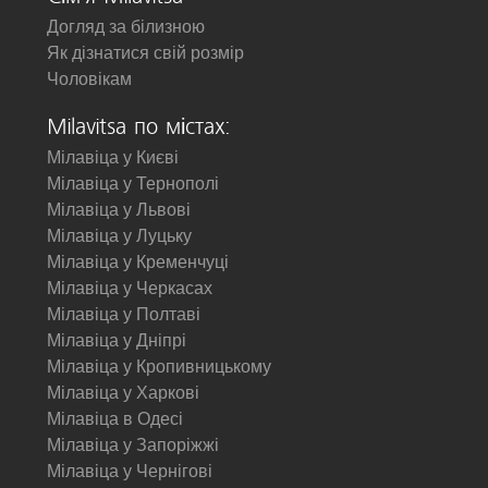
Догляд за білизною
Як дізнатися свій розмір
Чоловікам
Milavitsa по містах:
Мілавіца у Києві
Мілавіца у Тернополі
Мілавіца у Львові
Мілавіца у Луцьку
Мілавіца у Кременчуці
Мілавіца у Черкасах
Мілавіца у Полтаві
Мілавіца у Дніпрі
Мілавіца у Кропивницькому
Мілавіца у Харкові
Мілавіца в Одесі
Мілавіца у Запоріжжі
Мілавіца у Чернігові