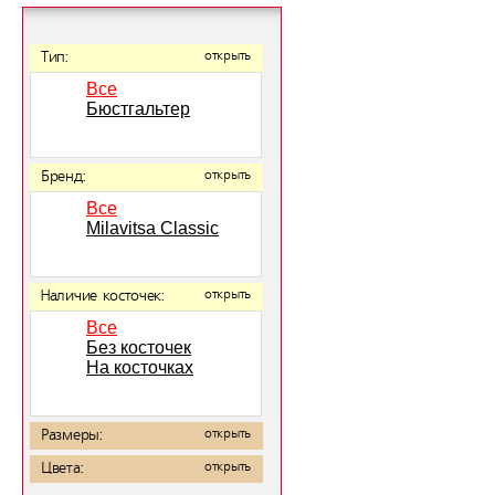
Тип:
открыть
Все
Бюстгальтер
Бренд:
открыть
Все
Milavitsa Classic
Наличие косточек:
открыть
Все
Без косточек
На косточках
Размеры:
открыть
Цвета:
открыть