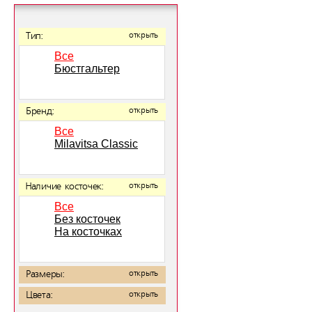
Тип:
открыть
Все
Бюстгальтер
Бренд:
открыть
Все
Milavitsa Classic
Наличие косточек:
открыть
Все
Без косточек
На косточках
Размеры:
открыть
Цвета:
открыть