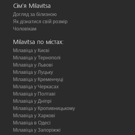
Сім'я Milavitsa
Догляд за білизною
Як дізнатися свій розмір
Чоловікам
Milavitsa по містах:
Мілавіца у Києві
Мілавіца у Тернополі
Мілавіца у Львові
Мілавіца у Луцьку
Мілавіца у Кременчуці
Мілавіца у Черкасах
Мілавіца у Полтаві
Мілавіца у Дніпрі
Мілавіца у Кропивницькому
Мілавіца у Харкові
Мілавіца в Одесі
Мілавіца у Запоріжжі