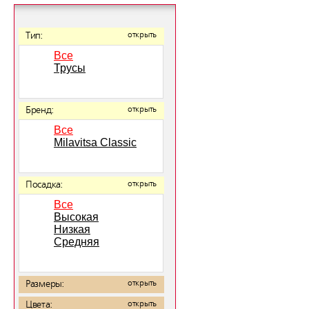
Тип:
открыть
Все
Трусы
Бренд:
открыть
Все
Milavitsa Classic
Посадка:
открыть
Все
Высокая
Низкая
Средняя
Размеры:
открыть
Цвета:
открыть