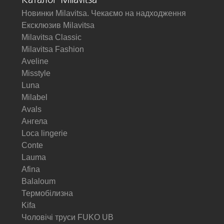
Каталог Milavitsa
Новинки Milavitsa. Чекаємо на надходження
Ексклюзив Milavitsa
Milavitsa Classic
Milavitsa Fashion
Aveline
Misstyle
Luna
Milabel
Avals
Ангела
Loca lingerie
Conte
Lauma
Afina
Balaloum
Термобілизна
Kifa
Чоловічі труси FUKO UB