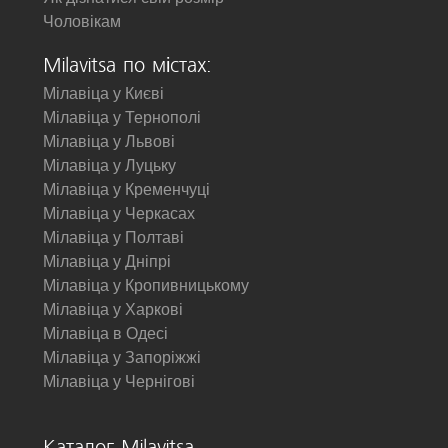
Чоловікам
Milavitsa по містах:
Мілавіца у Києві
Мілавіца у Тернополі
Мілавіца у Львові
Мілавіца у Луцьку
Мілавіца у Кременчуці
Мілавіца у Черкасах
Мілавіца у Полтаві
Мілавіца у Дніпрі
Мілавіца у Кропивницькому
Мілавіца у Харкові
Мілавіца в Одесі
Мілавіца у Запоріжжі
Мілавіца у Чернігові