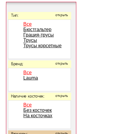
Тип:
открыть
Все
Бюстгальтер
Грация-трусы
Трусы
Трусы корсетные
Бренд:
открыть
Все
Lauma
Наличие косточек:
открыть
Все
Без косточек
На косточках
открыть