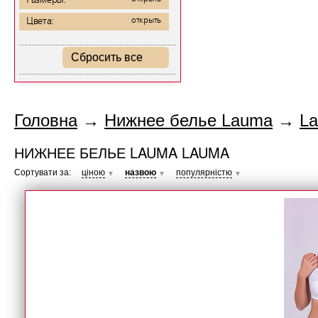
Размеры:
Цвета:
открыть
Сбросить все
Головна
→
Нижнее белье Lauma
→
L
НИЖНЕЕ БЕЛЬЕ LAUMA LAUMA
Сортувати за:
ціною
назвою
популярністю
▼
▼
▼