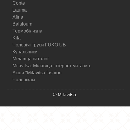
Conte
Lauma
Afina
Balaloum
Термобілизна
Kifa
Чоловічі труси FUKO UB
Купальники
Мілавіца каталог
Milavitsa. Мілавіца інтернет магазин.
Акція "Milavitsa fashion
Чоловікам
© Milavitsa.