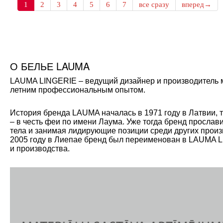
1
2
3
4
5
6
7
все сразу
вперед→
О БЕЛЬЕ LAUMA
LAUMA LINGERIE – ведущий дизайнер и производитель мо
летним профессиональным опытом.
История бренда LAUMA началась в 1971 году в Латвии, 
– в честь феи по имени Лаума. Уже тогда бренд прослав
тела и занимая лидирующие позиции среди других произ
2005 году в Лиепае бренд был переименован в LAUMA L
и производства.