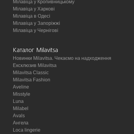
Мілавіца у Кропивницькому
Мілавіца у Харкові
Мілавіца в Одесі
Мілавіца у Запоріжжі
Мілавіца у Чернігові
Каталог Milavitsa
Новинки Milavitsa. Чекаємо на надходження
Ексклюзив Milavitsa
Milavitsa Classic
Milavitsa Fashion
Aveline
Misstyle
Luna
Milabel
Avals
Ангела
Loca lingerie