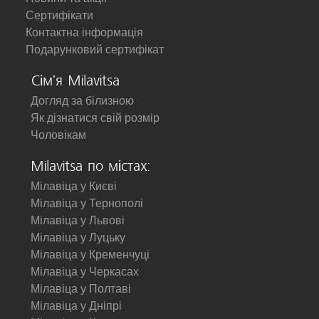
Сертифікати
Контактна інформація
Подарунковий сертифікат
Сім'я Milavitsa
Догляд за білизною
Як дізнатися свій розмір
Чоловікам
Milavitsa по містах:
Мілавіца у Києві
Мілавіца у Тернополі
Мілавіца у Львові
Мілавіца у Луцьку
Мілавіца у Кременчуці
Мілавіца у Черкасах
Мілавіца у Полтаві
Мілавіца у Дніпрі