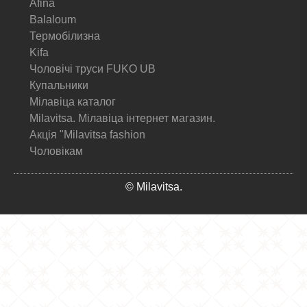
Afina
Balaloum
Термобілизна
Kifa
Чоловічі труси FUKO UB
Купальники
Мілавіца каталог
Milavitsa. Мілавіца інтернет магазин.
Акція "Milavitsa fashion
Чоловікам
© Milavitsa.