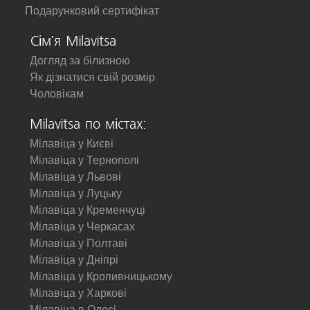
Подарунковий сертифікат
Сім'я Milavitsa
Догляд за білизною
Як дізнатися свій розмір
Чоловікам
Milavitsa по містах:
Мілавіца у Києві
Мілавіца у Тернополі
Мілавіца у Львові
Мілавіца у Луцьку
Мілавіца у Кременчуці
Мілавіца у Черкасах
Мілавіца у Полтаві
Мілавіца у Дніпрі
Мілавіца у Кропивницькому
Мілавіца у Харкові
Мілавіца в Одесі