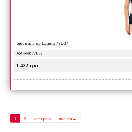
Бюстгальтер Lauma 77D37
Артикул: 77D37
1 422 грн
1
2
все сразу
вперед→