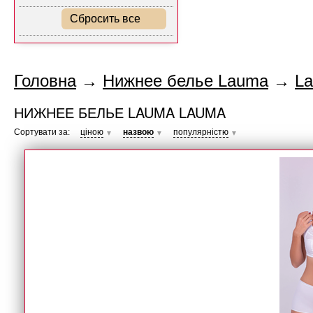
Сбросить все
Головна
→
Нижнее белье Lauma
→
L
НИЖНЕЕ БЕЛЬЕ LAUMA LAUMA
Сортувати за:
ціною
назвою
популярністю
▼
▼
▼