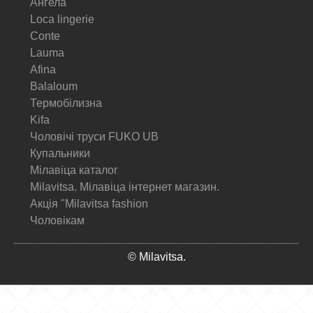
Ангела
Loca lingerie
Conte
Lauma
Afina
Balaloum
Термобілизна
Kifa
Чоловічі труси FUKO UB
Купальники
Мілавіца каталог
Milavitsa. Мілавіца інтернет магазин.
Акція "Milavitsa fashion
Чоловікам
© Milavitsa.