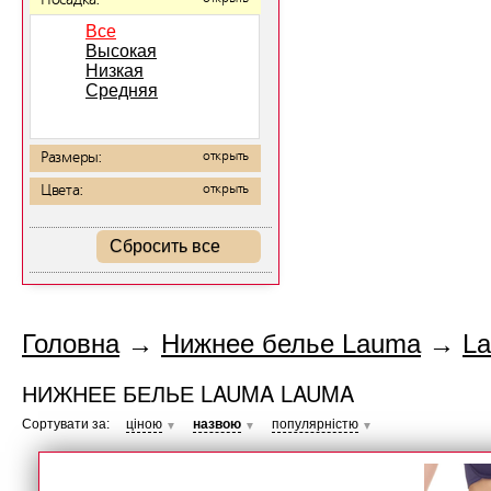
Посадка:
Все
Высокая
Низкая
Средняя
Размеры:
открыть
Цвета:
открыть
Сбросить все
Головна
→
Нижнее белье Lauma
→
L
НИЖНЕЕ БЕЛЬЕ LAUMA LAUMA
Сортувати за:
ціною
назвою
популярністю
▼
▼
▼