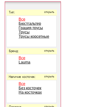
Тип:
открыть
Все
Бюстгальтер
Грация-трусы
Трусы
Трусы корсетные
Бренд:
открыть
Все
Lauma
Наличие косточек:
открыть
Все
Без косточек
На косточках
открыть