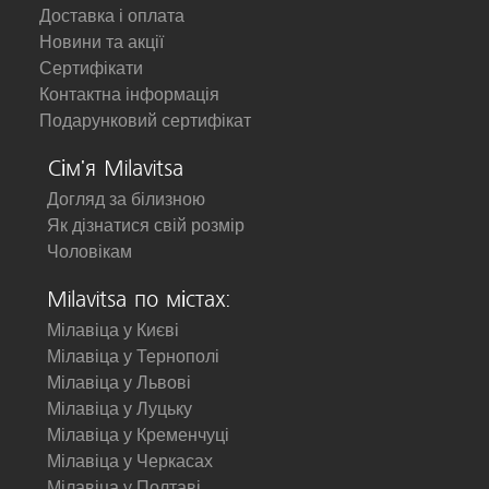
Доставка і оплата
Новини та акції
Сертифікати
Контактна інформація
Подарунковий сертифікат
Сім'я Milavitsa
Догляд за білизною
Як дізнатися свій розмір
Чоловікам
Milavitsa по містах:
Мілавіца у Києві
Мілавіца у Тернополі
Мілавіца у Львові
Мілавіца у Луцьку
Мілавіца у Кременчуці
Мілавіца у Черкасах
Мілавіца у Полтаві