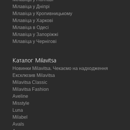
Мілавіца у Дніпрі
Мілавіца у Кропивницькому
Мілавіца у Харкові
Мілавіца в Одесі
Мілавіца у Запоріжжі
Мілавіца у Чернігові
Каталог Milavitsa
Новинки Milavitsa. Чекаємо на надходження
Ексклюзив Milavitsa
Milavitsa Classic
Milavitsa Fashion
Aveline
Misstyle
Luna
Milabel
Avals