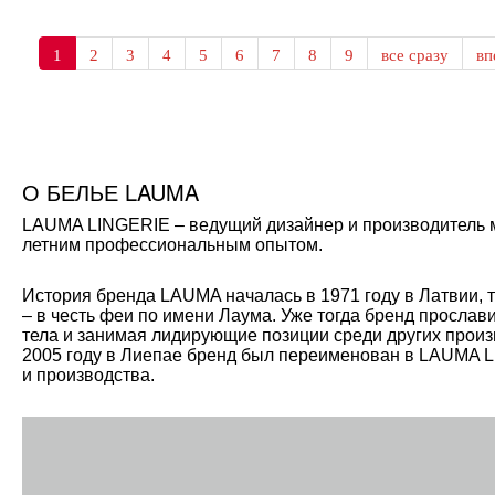
1
2
3
4
5
6
7
8
9
все сразу
в
О БЕЛЬЕ LAUMA
LAUMA LINGERIE – ведущий дизайнер и производитель мо
летним профессиональным опытом.
История бренда LAUMA началась в 1971 году в Латвии, 
– в честь феи по имени Лаума. Уже тогда бренд прослав
тела и занимая лидирующие позиции среди других произ
2005 году в Лиепае бренд был переименован в LAUMA L
и производства.