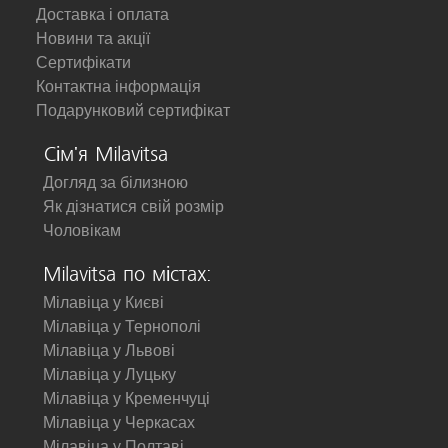
Доставка і оплата
Новини та акції
Сертифікати
Контактна інформація
Подарунковий сертифікат
Сім'я Milavitsa
Догляд за білизною
Як дізнатися свій розмір
Чоловікам
Milavitsa по містах:
Мілавіца у Києві
Мілавіца у Тернополі
Мілавіца у Львові
Мілавіца у Луцьку
Мілавіца у Кременчуці
Мілавіца у Черкасах
Мілавіца у Полтаві