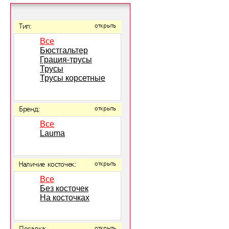
Тип:
открыть
Все
Бюстгальтер
Грация-трусы
Трусы
Трусы корсетные
Бренд:
открыть
Все
Lauma
Наличие косточек:
открыть
Все
Без косточек
На косточках
открыть