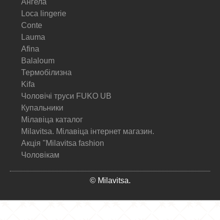
Ангела
Loca lingerie
Conte
Lauma
Afina
Balaloum
Термобілизна
Kifa
Чоловічі труси FUKO UB
Купальники
Мілавіца каталог
Milavitsa. Мілавіца інтернет магазин.
Акція "Milavitsa fashion
Чоловікам
© Milavitsa.