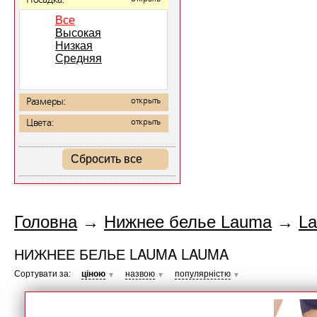
Посадка:
Все
Высокая
Низкая
Средняя
Размеры:
открыть
Цвета:
открыть
Сбросить все
Головна
→
Нижнее белье Lauma
→
L
НИЖНЕЕ БЕЛЬЕ LAUMA LAUMA
Сортувати за:
ціною
назвою
популярністю
▼
▼
▼