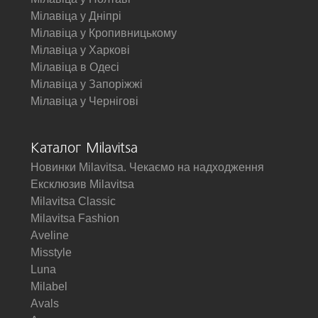
Мілавіца у Дніпрі
Мілавіца у Кропивницькому
Мілавіца у Харкові
Мілавіца в Одесі
Мілавіца у Запоріжжі
Мілавіца у Чернігові
Каталог Milavitsa
Новинки Milavitsa. Чекаємо на надходження
Ексклюзив Milavitsa
Milavitsa Classic
Milavitsa Fashion
Aveline
Misstyle
Luna
Milabel
Avals