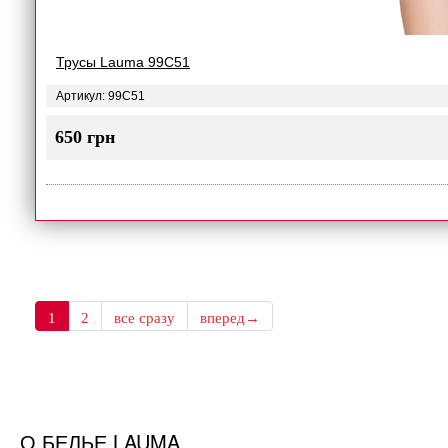
Трусы Lauma 99C51
Артикул: 99C51
650 грн
1
2
все сразу
вперед→
О БЕЛЬЕ LAUMA