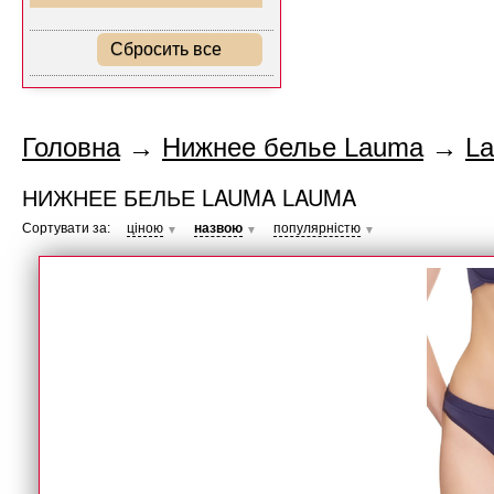
Сбросить все
Головна
→
Нижнее белье Lauma
→
L
НИЖНЕЕ БЕЛЬЕ LAUMA LAUMA
Сортувати за:
ціною
назвою
популярністю
▼
▼
▼