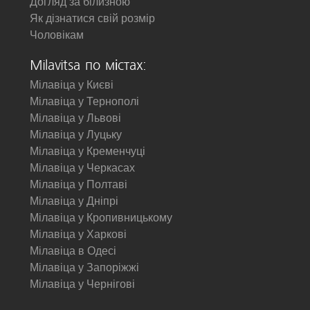
Догляд за білизною
Як дізнатися свій розмір
Чоловікам
Milavitsa по містах:
Мілавіца у Києві
Мілавіца у Тернополі
Мілавіца у Львові
Мілавіца у Луцьку
Мілавіца у Кременчуці
Мілавіца у Черкасах
Мілавіца у Полтаві
Мілавіца у Дніпрі
Мілавіца у Кропивницькому
Мілавіца у Харкові
Мілавіца в Одесі
Мілавіца у Запоріжжі
Мілавіца у Чернігові