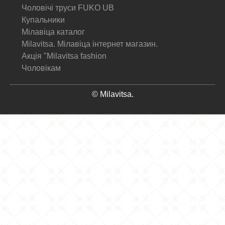
Чоловічі труси FUKO UB
Купальники
Мілавіца каталог
Milavitsa. Мілавіца інтернет магазин.
Акція "Milavitsa fashion
Чоловікам
© Milavitsa.