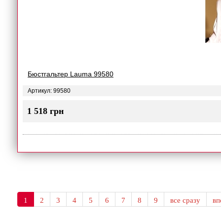
Бюстгальтер Lauma 99580
Артикул: 99580
1 518 грн
1
2
3
4
5
6
7
8
9
все сразу
в