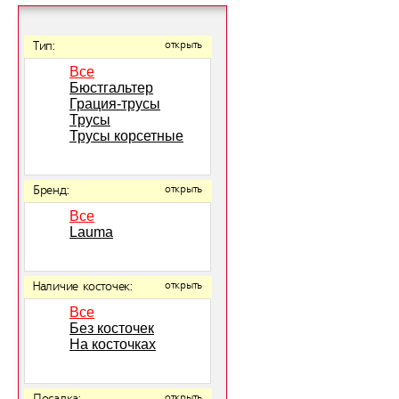
Тип:
открыть
Все
Бюстгальтер
Грация-трусы
Трусы
Трусы корсетные
Бренд:
открыть
Все
Lauma
Наличие косточек:
открыть
Все
Без косточек
На косточках
открыть