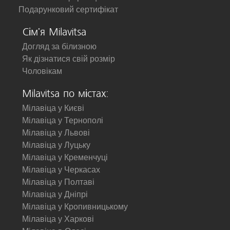
Подарунковий сертифікат
Сім'я Milavitsa
Догляд за білизною
Як дізнатися свій розмір
Чоловікам
Milavitsa по містах:
Мілавіца у Києві
Мілавіца у Тернополі
Мілавіца у Львові
Мілавіца у Луцьку
Мілавіца у Кременчуці
Мілавіца у Черкасах
Мілавіца у Полтаві
Мілавіца у Дніпрі
Мілавіца у Кропивницькому
Мілавіца у Харкові