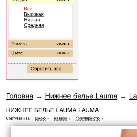
Посадка:
Все
Высокая
Низкая
Средняя
Размеры:
открыть
Цвета:
открыть
Сбросить все
Головна
→
Нижнее белье Lauma
→
L
НИЖНЕЕ БЕЛЬЕ LAUMA LAUMA
Сортувати за:
ціною
назвою
популярністю
▼
▼
▼