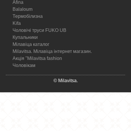
Afina
Balaloum
Термобілизна
Kifa
Чоловічі труси FUKO UB
Купальники
Мілавіца каталог
Milavitsa. Мілавіца інтернет магазин.
Акція "Milavitsa fashion
Чоловікам
© Milavitsa.