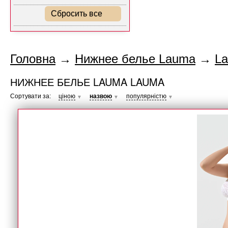
Сбросить все
Головна
→
Нижнее белье Lauma
→
L
НИЖНЕЕ БЕЛЬЕ LAUMA LAUMA
Сортувати за:
ціною
назвою
популярністю
▼
▼
▼