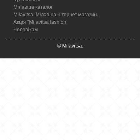
Мілавіца каталог
Milavitsa. Мілавіца інтернет магазин.
Акція "Milavitsa fashion
Чоловікам
© Milavitsa.