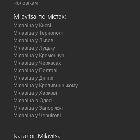
Чоловікам
Milavitsa по містах:
Мілавіца у Києві
Мілавіца у Тернополі
Мілавіца у Львові
Мілавіца у Луцьку
Мілавіца у Кременчуці
Мілавіца у Черкасах
Мілавіца у Полтаві
Мілавіца у Дніпрі
Мілавіца у Кропивницькому
Мілавіца у Харкові
Мілавіца в Одесі
Мілавіца у Запоріжжі
Мілавіца у Чернігові
Каталог Milavitsa