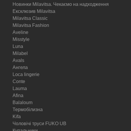
Новинки Milavitsa. Чекаємо на надходження
Ексклюзив Milavitsa
Milavitsa Classic
Milavitsa Fashion
Aveline
Misstyle
Luna
Milabel
Avals
Ангела
Loca lingerie
Conte
Lauma
Afina
Balaloum
Термобілизна
Kifa
Чоловічі труси FUKO UB
Купальники