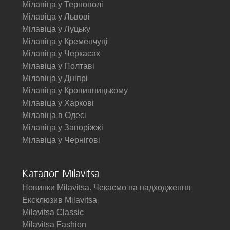
Мілавіца у Тернополі
Мілавіца у Львові
Мілавіца у Луцьку
Мілавіца у Кременчуці
Мілавіца у Черкасах
Мілавіца у Полтаві
Мілавіца у Дніпрі
Мілавіца у Кропивницькому
Мілавіца у Харкові
Мілавіца в Одесі
Мілавіца у Запоріжжі
Мілавіца у Чернігові
Каталог Milavitsa
Новинки Milavitsa. Чекаємо на надходження
Ексклюзив Milavitsa
Milavitsa Classic
Milavitsa Fashion