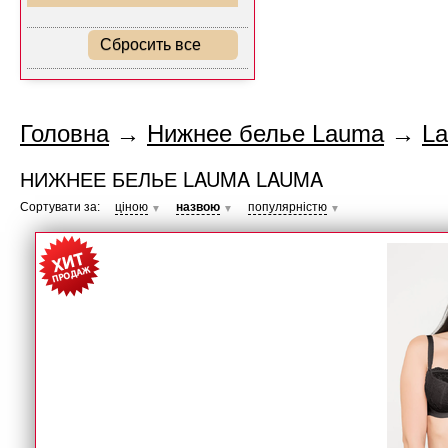
Сбросить все
Головна
→
Нижнее белье Lauma
→
L
НИЖНЕЕ БЕЛЬЕ LAUMA LAUMA
Сортувати за:
ціною
назвою
популярністю
▼
▼
▼