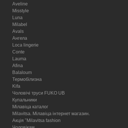
Aveline
Misstyle
Luna
Milabel
Avals
Ангела
Loca lingerie
Conte
Lauma
Afina
Balaloum
Термобілизна
Kifa
Чоловічі труси FUKO UB
Купальники
Мілавіца каталог
Milavitsa. Мілавіца інтернет магазин.
Акція "Milavitsa fashion
Чоловікам