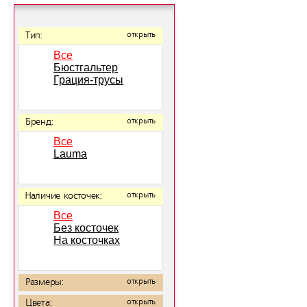
Тип:
открыть
Все
Бюстгальтер
Грация-трусы
Бренд:
открыть
Все
Lauma
Наличие косточек:
открыть
Все
Без косточек
На косточках
Размеры:
открыть
Цвета:
открыть