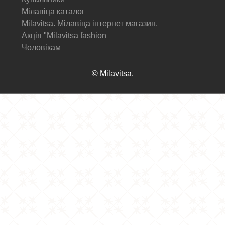
Мілавіца каталог
Milavitsa. Мілавіца інтернет магазин.
Акція "Milavitsa fashion
Чоловікам
© Milavitsa.