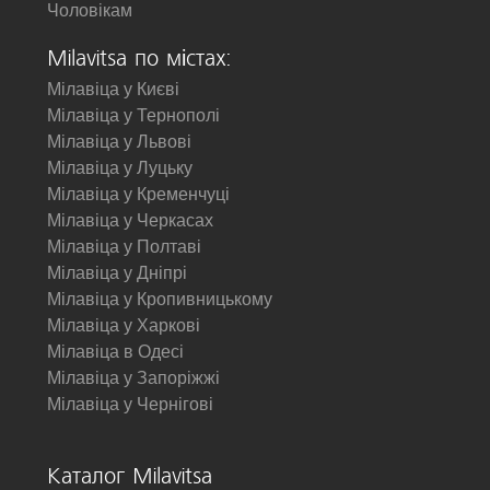
Чоловікам
Milavitsa по містах:
Мілавіца у Києві
Мілавіца у Тернополі
Мілавіца у Львові
Мілавіца у Луцьку
Мілавіца у Кременчуці
Мілавіца у Черкасах
Мілавіца у Полтаві
Мілавіца у Дніпрі
Мілавіца у Кропивницькому
Мілавіца у Харкові
Мілавіца в Одесі
Мілавіца у Запоріжжі
Мілавіца у Чернігові
Каталог Milavitsa