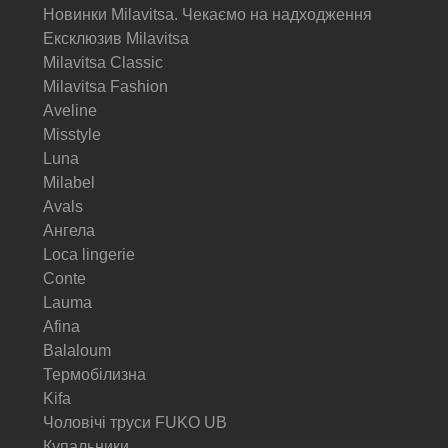
Новинки Milavitsa. Чекаємо на надходження
Ексклюзив Milavitsa
Milavitsa Classic
Milavitsa Fashion
Aveline
Misstyle
Luna
Milabel
Avals
Ангела
Loca lingerie
Conte
Lauma
Afina
Balaloum
Термобілизна
Kifa
Чоловічі труси FUKO UB
Купальники