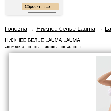
Сбросить все
Головна
→
Нижнее белье Lauma
→
L
НИЖНЕЕ БЕЛЬЕ LAUMA LAUMA
Сортувати за:
ціною
назвою
популярністю
▼
▼
▼