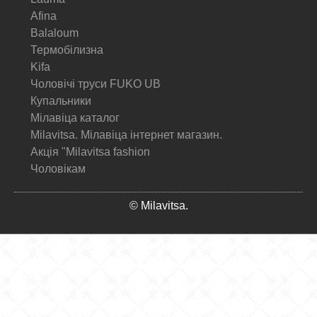
Afina
Balaloum
Термобілизна
Kifa
Чоловічі труси FUKO UB
Купальники
Мілавіца каталог
Milavitsa. Мілавіца інтернет магазин.
Акція "Milavitsa fashion
Чоловікам
© Milavitsa.