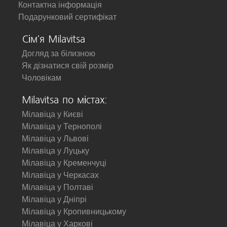
Контактна інформація
Подарунковий сертифікат
Сім'я Milavitsa
Догляд за білизною
Як дізнатися свій розмір
Чоловікам
Milavitsa по містах:
Мілавіца у Києві
Мілавіца у Тернополі
Мілавіца у Львові
Мілавіца у Луцьку
Мілавіца у Кременчуці
Мілавіца у Черкасах
Мілавіца у Полтаві
Мілавіца у Дніпрі
Мілавіца у Кропивницькому
Мілавіца у Харкові