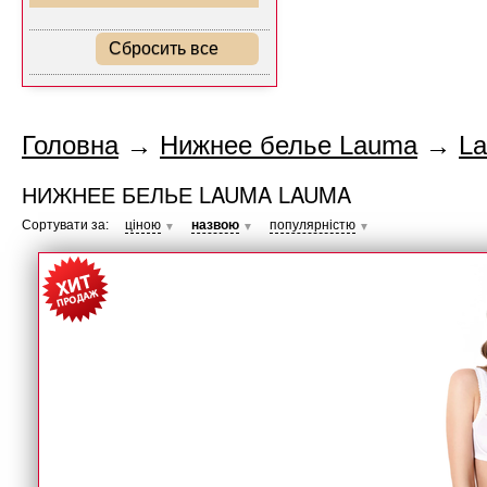
Сбросить все
Головна
→
Нижнее белье Lauma
→
L
НИЖНЕЕ БЕЛЬЕ LAUMA LAUMA
Сортувати за:
ціною
назвою
популярністю
▼
▼
▼