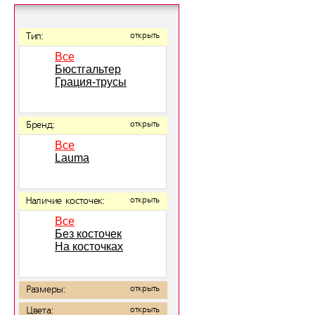
Тип:
открыть
Все
Бюстгальтер
Грация-трусы
Бренд:
открыть
Все
Lauma
Наличие косточек:
открыть
Все
Без косточек
На косточках
Размеры:
открыть
Цвета:
открыть