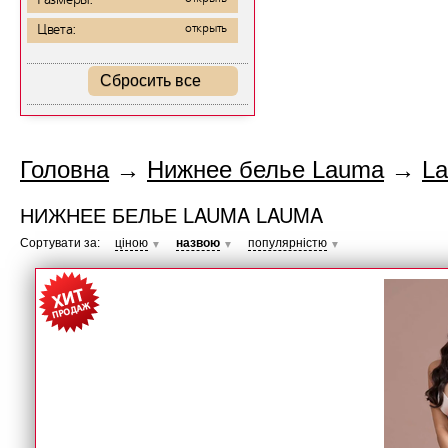
Размеры:
Цвета:
открыть
Сбросить все
Головна
→
Нижнее белье Lauma
→
L
НИЖНЕЕ БЕЛЬЕ LAUMA LAUMA
Сортувати за:
ціною
назвою
популярністю
▼
▼
▼