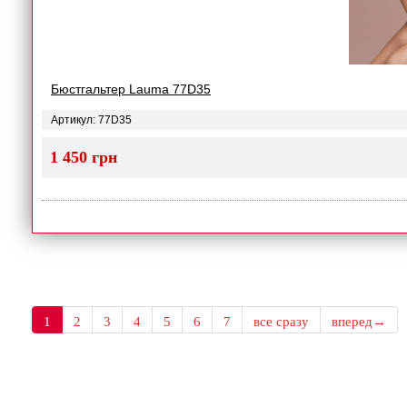
Бюстгальтер Lauma 77D35
Артикул: 77D35
1 450 грн
1
2
3
4
5
6
7
все сразу
вперед→