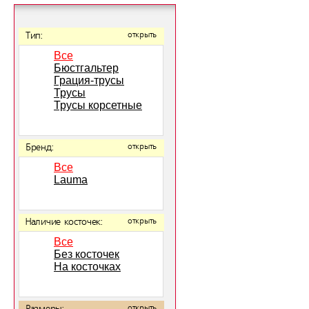
Тип:
открыть
Все
Бюстгальтер
Грация-трусы
Трусы
Трусы корсетные
Бренд:
открыть
Все
Lauma
Наличие косточек:
открыть
Все
Без косточек
На косточках
открыть