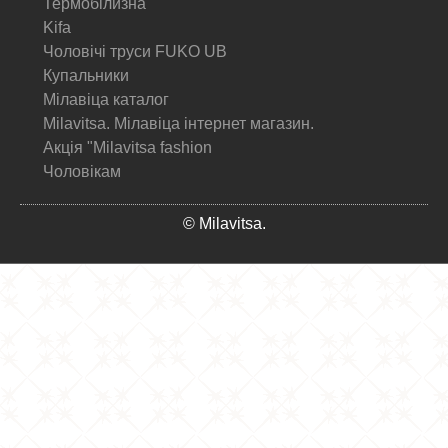
Термобілизна
Kifa
Чоловічі труси FUKO UB
Купальники
Мілавіца каталог
Milavitsa. Мілавіца інтернет магазин.
Акція "Milavitsa fashion
Чоловікам
© Milavitsa.