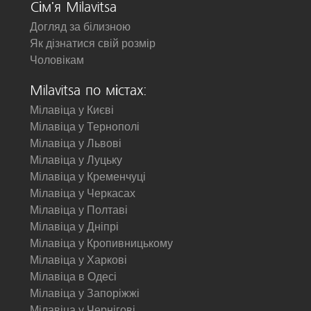
Сім'я Milavitsa
Догляд за білизною
Як дізнатися свій розмір
Чоловікам
Milavitsa по містах:
Мілавіца у Києві
Мілавіца у Тернополі
Мілавіца у Львові
Мілавіца у Луцьку
Мілавіца у Кременчуці
Мілавіца у Черкасах
Мілавіца у Полтаві
Мілавіца у Дніпрі
Мілавіца у Кропивницькому
Мілавіца у Харкові
Мілавіца в Одесі
Мілавіца у Запоріжжі
Мілавіца у Чернігові