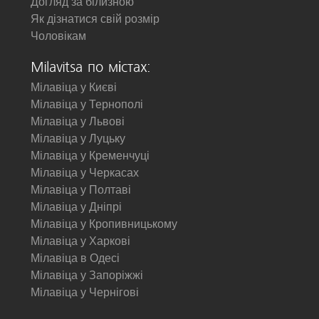
Догляд за білизною
Як дізнатися свій розмір
Чоловікам
Milavitsa по містах:
Мілавіца у Києві
Мілавіца у Тернополі
Мілавіца у Львові
Мілавіца у Луцьку
Мілавіца у Кременчуці
Мілавіца у Черкасах
Мілавіца у Полтаві
Мілавіца у Дніпрі
Мілавіца у Кропивницькому
Мілавіца у Харкові
Мілавіца в Одесі
Мілавіца у Запоріжжі
Мілавіца у Чернігові