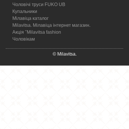
Чоловічі труси FUKO UB
Купальники
Мілавіца каталог
Milavitsa. Мілавіца інтернет магазин.
Акція "Milavitsa fashion
Чоловікам
© Milavitsa.