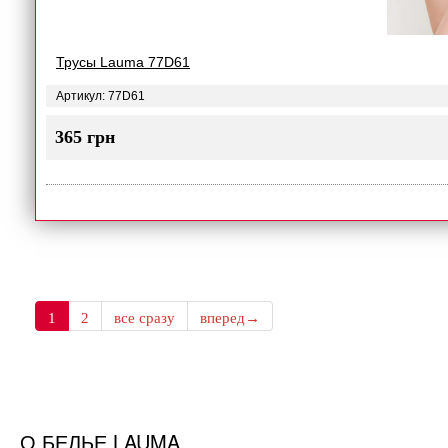
Трусы Lauma 77D61
Артикул: 77D61
365 грн
1
2
все сразу
вперед→
О БЕЛЬЕ LAUMA