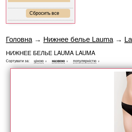
Сбросить все
Головна
→
Нижнее белье Lauma
→
L
НИЖНЕЕ БЕЛЬЕ LAUMA LAUMA
Сортувати за:
ціною
назвою
популярністю
▼
▼
▼