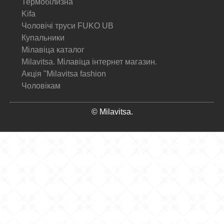
Термобілизна
Kifa
Чоловічі труси FUKO UB
Купальники
Мілавіца каталог
Milavitsa. Мілавіца інтернет магазин.
Акція "Milavitsa fashion
Чоловікам
© Milavitsa.