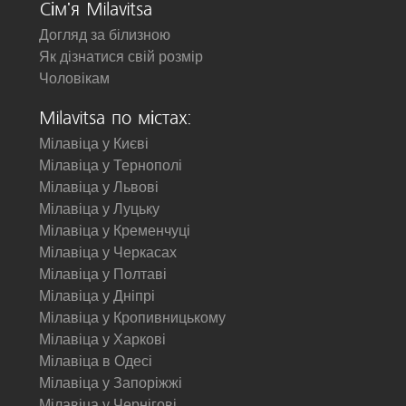
Сім'я Milavitsa
Догляд за білизною
Як дізнатися свій розмір
Чоловікам
Milavitsa по містах:
Мілавіца у Києві
Мілавіца у Тернополі
Мілавіца у Львові
Мілавіца у Луцьку
Мілавіца у Кременчуці
Мілавіца у Черкасах
Мілавіца у Полтаві
Мілавіца у Дніпрі
Мілавіца у Кропивницькому
Мілавіца у Харкові
Мілавіца в Одесі
Мілавіца у Запоріжжі
Мілавіца у Чернігові