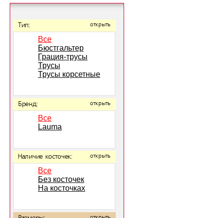
Тип:
открыть
Все
Бюстгальтер
Грация-трусы
Трусы
Трусы корсетные
Бренд:
открыть
Все
Lauma
Наличие косточек:
открыть
Все
Без косточек
На косточках
открыть