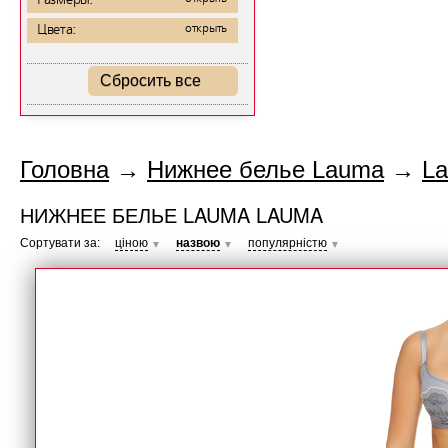
Размеры:
Цвета:
открыть
Сбросить все
Головна
→
Нижнее белье Lauma
→
L
НИЖНЕЕ БЕЛЬЕ LAUMA LAUMA
Сортувати за:
ціною
назвою
популярністю
▼
▼
▼