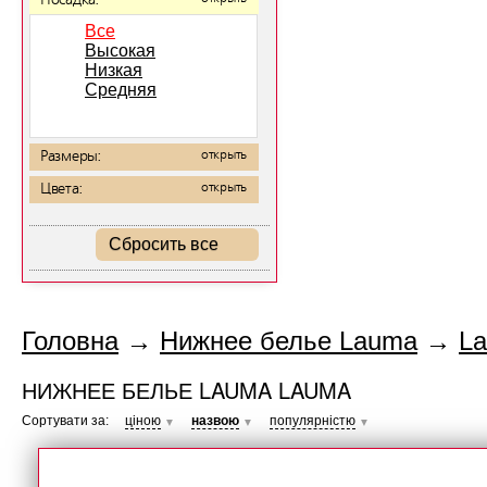
Посадка:
Все
Высокая
Низкая
Средняя
Размеры:
открыть
Цвета:
открыть
Сбросить все
Головна
→
Нижнее белье Lauma
→
L
НИЖНЕЕ БЕЛЬЕ LAUMA LAUMA
Сортувати за:
ціною
назвою
популярністю
▼
▼
▼