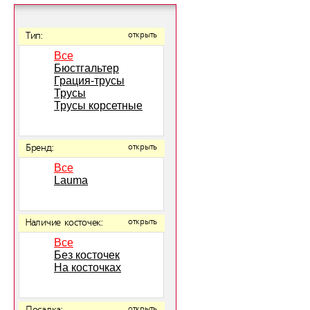
Тип:
открыть
Все
Бюстгальтер
Грация-трусы
Трусы
Трусы корсетные
Бренд:
открыть
Все
Lauma
Наличие косточек:
открыть
Все
Без косточек
На косточках
открыть