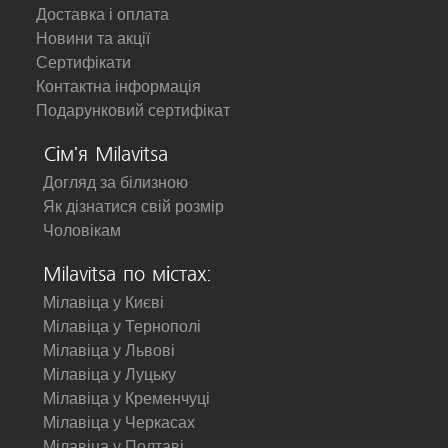
Доставка і оплата
Новини та акції
Сертифікати
Контактна інформація
Подарунковий сертифікат
Сім'я Milavitsa
Догляд за білизною
Як дізнатися свій розмір
Чоловікам
Milavitsa по містах:
Мілавіца у Києві
Мілавіца у Тернополі
Мілавіца у Львові
Мілавіца у Луцьку
Мілавіца у Кременчуці
Мілавіца у Черкасах
Мілавіца у Полтаві