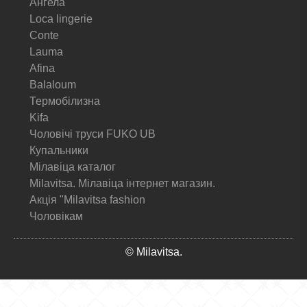
Ангела
Loca lingerie
Conte
Lauma
Afina
Balaloum
Термобілизна
Kifa
Чоловічі труси FUKO UB
Купальники
Мілавіца каталог
Milavitsa. Мілавіца інтернет магазин.
Акція "Milavitsa fashion
Чоловікам
© Milavitsa.