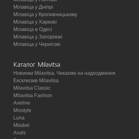
Мілавіца у Дніпрі
Мілавіца у Кропивницькому
Мілавіца у Харкові
Мілавіца в Одесі
Мілавіца у Запоріжжі
Мілавіца у Чернігові
Каталог Milavitsa
Новинки Milavitsa. Чекаємо на надходження
Ексклюзив Milavitsa
Milavitsa Classic
Milavitsa Fashion
Aveline
Misstyle
Luna
Milabel
Avals