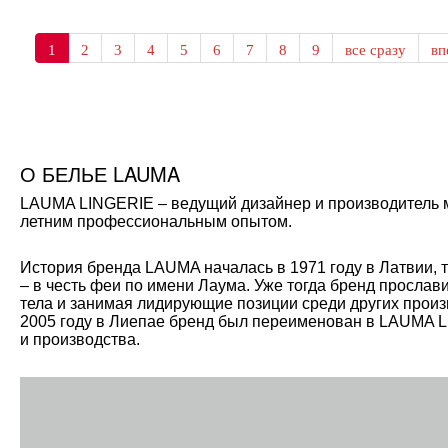
1
2
3
4
5
6
7
8
9
все сразу
в
О БЕЛЬЕ LAUMA
LAUMA LINGERIE – ведущий дизайнер и производитель мо
летним профессиональным опытом.
История бренда LAUMA началась в 1971 году в Латвии, 
– в честь феи по имени Лаума. Уже тогда бренд прослав
тела и занимая лидирующие позиции среди других произ
2005 году в Лиепае бренд был переименован в LAUMA L
и производства.