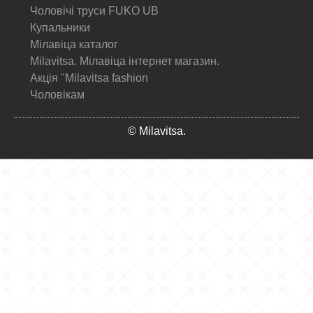
Чоловічі труси FUKO UB
Купальники
Мілавіца каталог
Milavitsa. Мілавіца інтернет магазин.
Акція "Milavitsa fashion
Чоловікам
© Milavitsa.