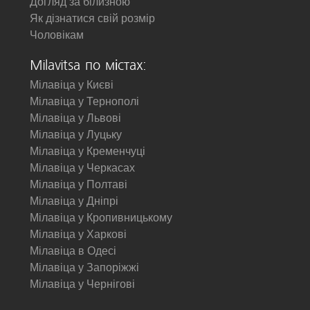
Догляд за білизною
Як дізнатися свій розмір
Чоловікам
Milavitsa по містах:
Мілавіца у Києві
Мілавіца у Тернополі
Мілавіца у Львові
Мілавіца у Луцьку
Мілавіца у Кременчуці
Мілавіца у Черкасах
Мілавіца у Полтаві
Мілавіца у Дніпрі
Мілавіца у Кропивницькому
Мілавіца у Харкові
Мілавіца в Одесі
Мілавіца у Запоріжжі
Мілавіца у Чернігові