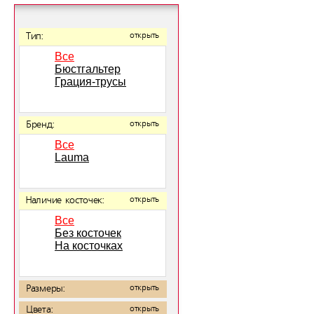
Тип:
открыть
Все
Бюстгальтер
Грация-трусы
Бренд:
открыть
Все
Lauma
Наличие косточек:
открыть
Все
Без косточек
На косточках
Размеры:
открыть
Цвета:
открыть