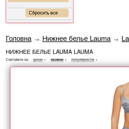
Сбросить все
Головна
→
Нижнее белье Lauma
→
L
НИЖНЕЕ БЕЛЬЕ LAUMA LAUMA
Сортувати за:
ціною
назвою
популярністю
▼
▼
▼