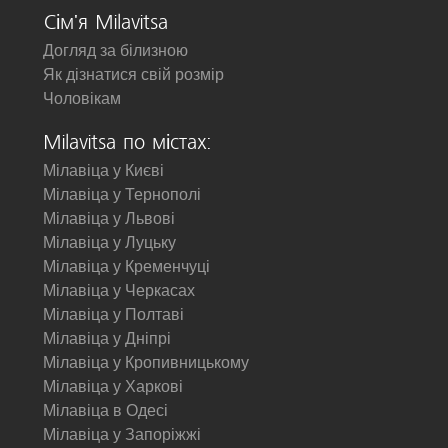
Сім'я Milavitsa
Догляд за білизною
Як дізнатися свій розмір
Чоловікам
Milavitsa по містах:
Мілавіца у Києві
Мілавіца у Тернополі
Мілавіца у Львові
Мілавіца у Луцьку
Мілавіца у Кременчуці
Мілавіца у Черкасах
Мілавіца у Полтаві
Мілавіца у Дніпрі
Мілавіца у Кропивницькому
Мілавіца у Харкові
Мілавіца в Одесі
Мілавіца у Запоріжжі