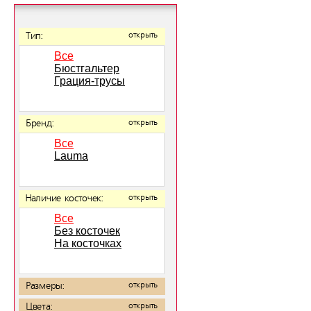
Тип:
открыть
Все
Бюстгальтер
Грация-трусы
Бренд:
открыть
Все
Lauma
Наличие косточек:
открыть
Все
Без косточек
На косточках
Размеры:
открыть
Цвета:
открыть