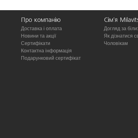
Про компанію
Сім'я Milavit
Доставка і оплата
Догляд за біл
Новини та акції
Як дізнатися с
Сертифікати
Чоловікам
Контактна інформація
Подарунковий сертифікат