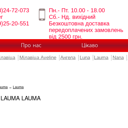
8)24-72-073
Пн.- Пт. 10.00 - 18.00
er
Сб.- Нд. вихідний
9)25-20-551
Безкоштовна доставка
передоплачених замовлень
від 2500 грн.
Про нас
Цікаво
ілавіца
Мілавіца Aveline
Ангела
Luna
Lauma
Nana
auma
→
Lauma
 LAUMA LAUMA