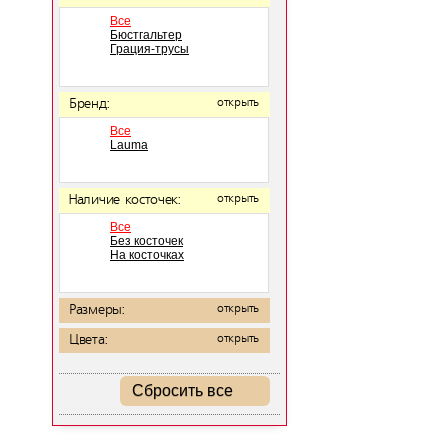
Все
Бюстгальтер
Грация-трусы
Бренд:
открыть
Все
Lauma
Наличие косточек:
открыть
Все
Без косточек
На косточках
Размеры:
открыть
Цвета:
открыть
Сбросить все