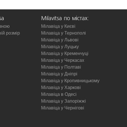
sa
Milavitsa по містах:
изною
Мілавіца у Києві
вій розмір
Мілавіца у Тернополі
Мілавіца у Львові
Мілавіца у Луцьку
Мілавіца у Кременчуці
Мілавіца у Черкасах
Мілавіца у Полтаві
Мілавіца у Дніпрі
Мілавіца у Кропивницькому
Мілавіца у Харкові
Мілавіца в Одесі
Мілавіца у Запоріжжі
Мілавіца у Чернігові