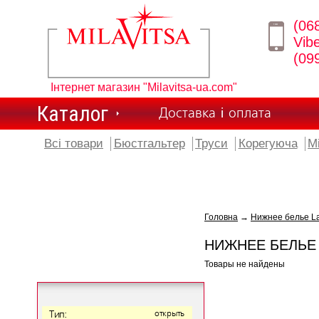
(06
Vib
(09
Інтернет магазин "Milavitsa-ua.com"
Каталог
Доставка і оплата
Всі товари
Бюстгальтер
Труси
Корегуюча
М
Головна
→
Нижнее белье L
НИЖНЕЕ БЕЛЬЕ
Товары не найдены
Тип:
открыть