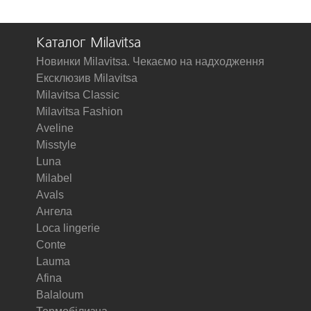
Каталог Milavitsa
Новинки Milavitsa. Чекаємо на надходження
Ексклюзив Milavitsa
Milavitsa Classic
Milavitsa Fashion
Aveline
Misstyle
Luna
Milabel
Avals
Ангела
Loca lingerie
Conte
Lauma
Afina
Balaloum